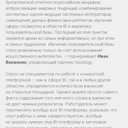
бухгалтерской отчетности российских вендоров,
аппроксимацию мировых тенденций, комбинирование
экспертных оценок ведущих системных интеграторов,
совмещение данных финансовых рейтингов, изучение
сферы госзакупок в области BI и аналитику
пользовательской базы. Последний из этих пунктов
оказался одним из самых информативных, но при этом
и самых трудоемких. Изучение пользовательской базы
стало возможным только за счет использования
искусственного интеллекта»
, — подчеркивает
Иван
Вахмянин
, управляющий партнер Visiology.
Спрос на специалистов по работе с конкретной
платформой — как в сфере BI, так и в любых других
областях, определяется количеством вакансий
на открытых площадках. Однако анализ просто самого
факта содержания того или иного слова в вакансии
не дает нужных результатов. Работодатель может
перечислить вообще все BI-платформы, указывая, что
опыт работы с ними «приветствуется», вообще
не указать нужную ему BI-платформу в заголовке
вакансии, совершить опечатку в одном из названий