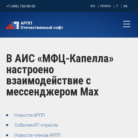
+7 (495) 728-89-59
EN
ПОИСК
T
VK
В АИС «МФЦ-Капелла»
настроено
взаимодействие с
мессенджером Max
Новости АРПП
События ИТ-отрасли
Новости членов АРПП