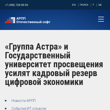
+7 (495) 728-89-59
EN
ПОИСК
T
VK
«Группа Астра» и
Государственный
университет просвещения
усилят кадровый резерв
цифровой экономики
Новости АРПП
События ИТ-отрасли