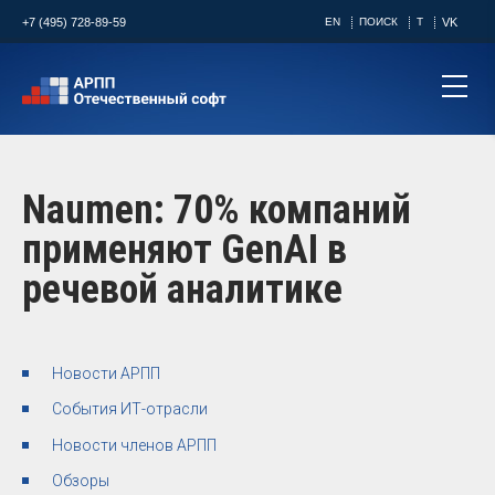
+7 (495) 728-89-59
EN
ПОИСК
T
VK
Naumen: 70% компаний
применяют GenAI в
речевой аналитике
Новости АРПП
События ИТ-отрасли
Новости членов АРПП
Обзоры