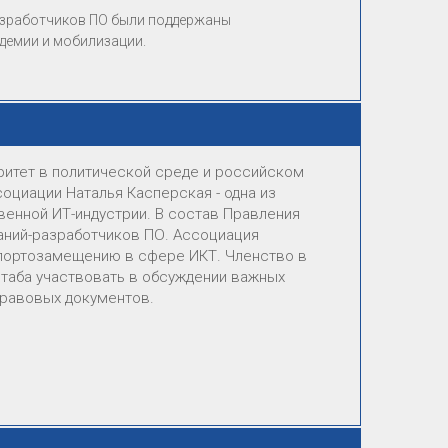
азработчиков ПО были поддержаны
ндемии и мобилизации.
итет в политической среде и российском
оциации Наталья Касперская - одна из
венной ИТ-индустрии. В состав Правления
аний-разработчиков ПО. Ассоциация
мпортозамещению в сфере ИКТ. Членство в
таба участвовать в обсуждении важных
правовых документов.