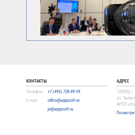
КОНТАКТЫ
АДРЕС
Телефон:
+7 (495) 728-89-59
125009, г
ул. Тверск
E-mail:
office@arppsoft.ru
АРПП «От
pr@arppsoft.ru
Посмотрет