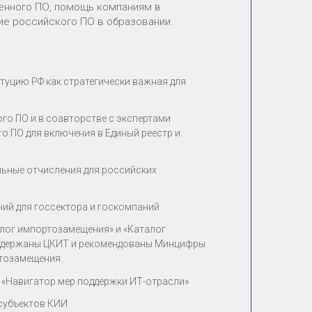
енного ПО, помощь компаниям в
ие российского ПО в образовании.
туцию РФ как стратегически важная для
го ПО и в соавторстве с экспертами
о ПО для включения в Единый реестр и
льные отчисления для российских
ий для госсектора и госкомпаний
алог импортозамещения» и «Каталог
оддержаны ЦКИТ и рекомендованы Минцифры
ртозамещения
 «Навигатор мер поддержки ИТ-отрасли»
субъектов КИИ