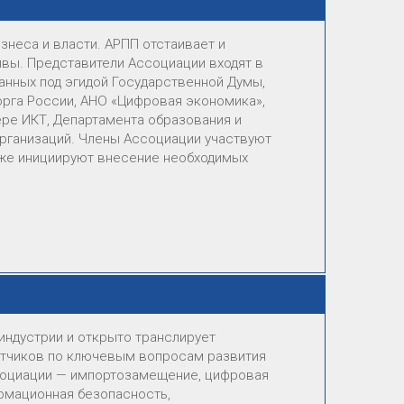
знеса и власти. АРПП отстаивает и
ивы. Представители Ассоциации входят в
данных под эгидой Государственной Думы,
рга России, АНО «Цифровая экономика»,
ре ИКТ, Департамента образования и
организаций. Члены Ассоциации участвуют
кже инициируют внесение необходимых
ндустрии и открыто транслирует
тчиков по ключевым вопросам развития
ссоциации — импортозамещение, цифровая
рмационная безопасность,