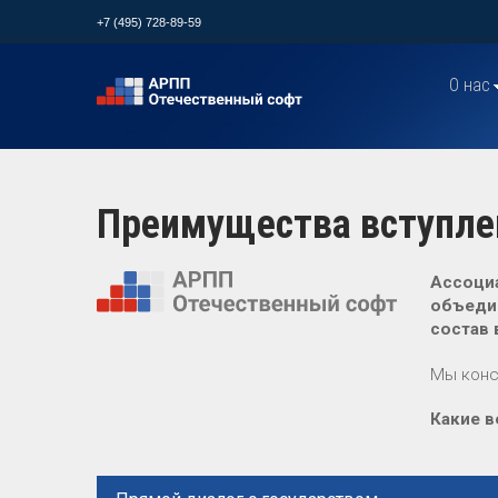
+7 (495) 728-89-59
О нас
Преимущества вступле
Ассоциа
объедин
состав 
Мы конс
Какие 