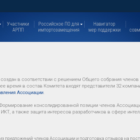
Участники
Российское ПО для
Навигатор
АРПП
импортозамещения
мер поддержки
совм
 создан в соответствии с решением Общего собрания членов 
ее время в состав Комитета входят представители 32 компан
авления Ассоциации
.
Формирование консолидированной позиции членов Ассоциаци
 ИКТ, а также защита интересов разработчиков в сфере инте
из предложений членов Ассоциации и подготовка отзывов на по