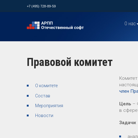
+7 (495) 728-89-59
О нас
Правовой комитет
Комитет
настоящ
О комитете
член Пр
Состав
Цель
– 
Мероприятия
в сфере
Новости
Задачи
:
анал