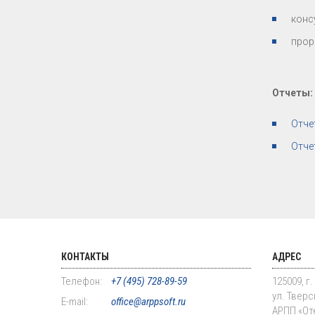
конс
прор
Отчеты:
Отче
Отче
КОНТАКТЫ
АДРЕС
Телефон:
+7 (495) 728-89-59
125009, г
ул. Тверск
E-mail:
office@arppsoft.ru
АРПП «От