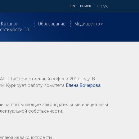
EN
ПОИСК
T
VK
Каталог
Образование
Медиацентр
естимости ПО
АРПП «Отечественный софт» в 2017 году. В
ий. Курирует работу Комитета
Елена Бочерова,
и на поступающие законодательные инициативы
ллектуальной собственности.
ступающие законопроекты