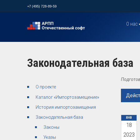
+7 (495) 728-89-59
О нас
Законодательная база
Подготов
О проекте
Дейс
Каталог «Импортозамещение»
История импортозамещения
Законодательная база
ЯНВ
18
Законы
2023
Указы