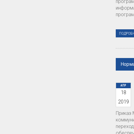
програм
информа
програм
ПОДРОБ
Норма
АПР
18
2019
Приказ 
коммуни
переход
обеспеч