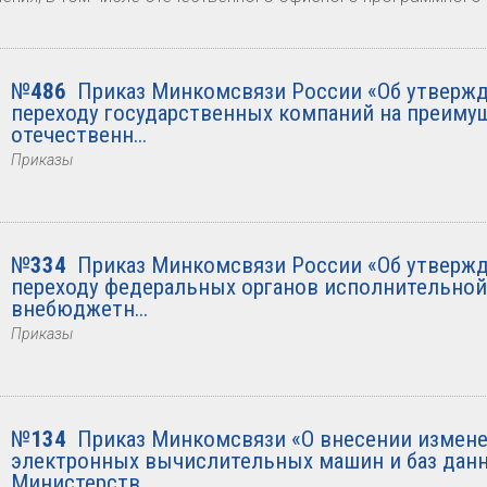
№
486
Приказ Минкомсвязи России «Об утвержд
переходу государственных компаний на преиму
отечественн...
Приказы
№
334
Приказ Минкомсвязи России «Об утвержд
переходу федеральных органов исполнительной
внебюджетн...
Приказы
№
134
Приказ Минкомсвязи «О внесении измене
электронных вычислительных машин и баз дан
Министерств...