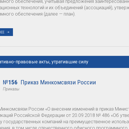
много обеспечения, учитывая предложения заинтересованн
ционных технологий и их объединений (ассоциаций), утве
много обеспечения (далее — план).
НЕЕ
тивно-правовые акты, утратившие силу
№
156
Приказ Минкомсвязи России
Приказы
Минкомсвязи России «О внесении изменений в приказ Минис
каций Российской Федерации от 20.09.2018 № 486 «Об утв
у государственных компаний на преимущественное исполь
ения, в том числе отечественного офисного программного