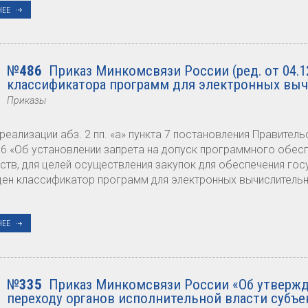
НЕЕ
№
486
Приказ Минкомсвязи России (ред. от 04.1
классификатора программ для электронных выч
Приказы
 реализации абз. 2 пп. «а» пункта 7 постановления Правите
36 «Об установлении запрета на допуск программного обес
ств, для целей осуществления закупок для обеспечения го
ен классификатор программ для электронных вычислительн
НЕЕ
№
335
Приказ Минкомсвязи России «Об утвержд
переходу органов исполнительной власти субъек