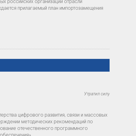
ых российских организаций отрасли
рждается прилагаемый план импортозамещения
Утратил силу
терства цифрового развития, связи и массовых
ерждении методических рекомендаций по
зование отечественного программного
 обеспечения»