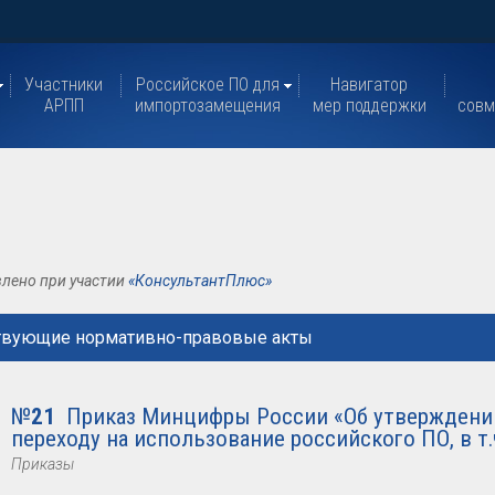
Участники
Российское ПО для
Навигатор
АРПП
импортозамещения
мер поддержки
совм
лено при участии
«КонсультантПлюс»
твующие нормативно-правовые акты
№
21
Приказ Минцифры России «Об утверждени
переходу на использование российского ПО, в т.ч
Приказы