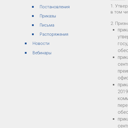
1. Утве
Постановления
в том ч
Приказы
2. Приз
Письма
прик
Распоряжения
утве
госу
Новости
обес
Вебинары
прик
сент
преи
офис
прик
2019
комм
пере
обес
прик
сент