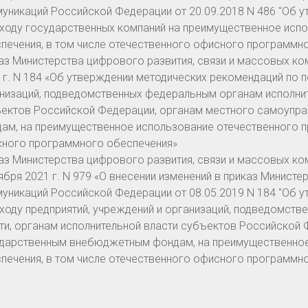
уникаций Российской Федерации от 20.09.2018 N 486 "Об 
ходу государственных компаний на преимущественное исп
печения, в том числе отечественного офисного программн
аз Министерства цифрового развития, связи и массовых к
 г. N 184 «Об утверждении методических рекомендаций по п
низаций, подведомственных федеральным органам исполнит
ектов Российской Федерации, органам местного самоупр
ам, на преимущественное использование отечественного п
ного программного обеспечения»
аз Министерства цифрового развития, связи и массовых к
ября 2021 г. N 979 «О внесении изменений в приказ Минист
уникаций Российской Федерации от 08.05.2019 N 184 "Об 
ходу предприятий, учреждений и организаций, подведомст
ти, органам исполнительной власти субъектов Российской 
дарственным внебюджетным фондам, на преимущественное
печения, в том числе отечественного офисного программно