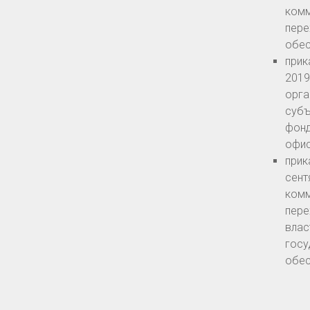
комм
пере
обес
прик
2019
орга
субъ
фонд
офис
прик
сент
комм
пере
влас
госу
обес