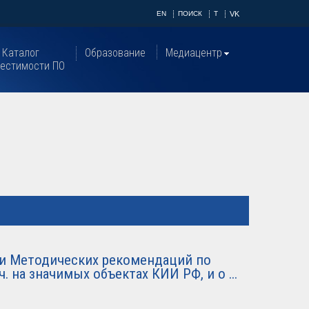
EN
ПОИСК
T
VK
Каталог
Образование
Медиацентр
естимости ПО
и Методических рекомендаций по
. на значимых объектах КИИ РФ, и о ...