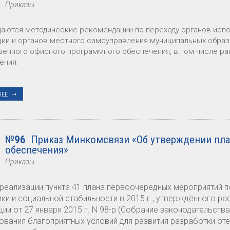
Приказы
аются методические рекомендации по переходу органов испо
ии и органов местного самоуправления муниципальных обра
венного офисного программного обеспечения, в том числе р
ения.
НЕЕ
№
96
Приказ Минкомсвязи «Об утверждении пла
обеспечения»
Приказы
 реализации пункта 41 плана первоочередных мероприятий 
ки и социальной стабильности в 2015 г., утверждённого 
ии от 27 января 2015 г. N 98-р (Собрание законодательства 
вания благоприятных условий для развития разработки от