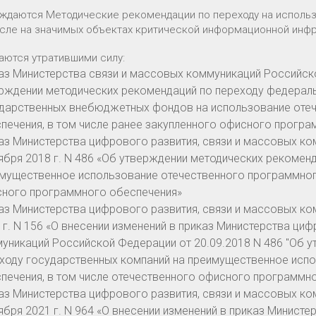
рждаются Методические рекомендации по переходу на исполь
исле на значимых объектах критической информационной инф
наются утратившими силу:
аз Министерства связи и массовых коммуникаций Российско
рждении методических рекомендаций по переходу федераль
дарственных внебюджетных фондов на использование оте
печения, в том числе ранее закупленного офисного прогр
аз Министерства цифрового развития, связи и массовых к
ября 2018 г. N 486 «Об утверждении методических рекомен
мущественное использование отечественного программного
ного программного обеспечения»
аз Министерства цифрового развития, связи и массовых к
 г. N 156 «О внесении изменений в приказ Министерства ци
уникаций Российской Федерации от 20.09.2018 N 486 "Об 
ходу государственных компаний на преимущественное исп
печения, в том числе отечественного офисного программн
аз Министерства цифрового развития, связи и массовых к
ября 2021 г. N 964 «О внесении изменений в приказ Минист