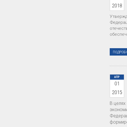
2018
Утвержд
Федерац
отечест
обеспеч
ПОДРОБ
АПР
01
2015
В целях
экономи
Федерац
формиро