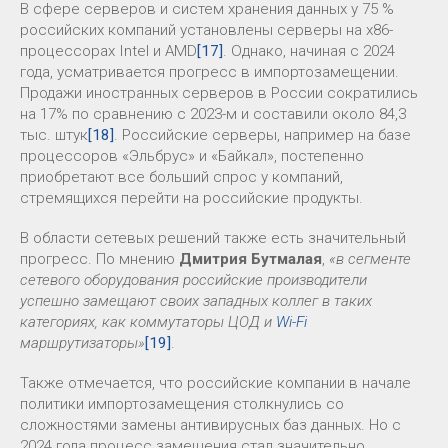
В сфере серверов и систем хранения данных у 75 %
российских компаний установлены серверы на x86-
процессорах Intel и AMD
[17]
. Однако, начиная с 2024
года, усматривается прогресс в импортозамещении.
Продажи иностранных серверов в России сократились
на 17% по сравнению с 2023-м и составили около 84,3
тыс. штук
[18]
. Российские серверы, например на базе
процессоров «Эльбрус» и «Байкал», постепенно
приобретают все больший спрос у компаний,
стремящихся перейти на российские продукты.
В области сетевых решений также есть значительный
прогресс. По мнению
Дмитрия Бутмалая
,
«в сегменте
сетевого оборудования российские производители
успешно замещают своих западных коллег в таких
категориях, как коммутаторы ЦОД и
Wi-Fi
маршрутизаторы»
[19]
.
Также отмечается, что российские компании в начале
политики импортозамещения столкнулись со
сложностями замены антивирусных баз данных. Но с
2024 года процесс замещения стал значительно