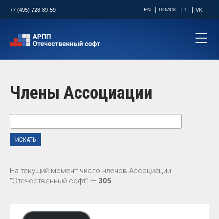
+7 (495) 728-89-59
EN
ПОИСК
T
VK
Члены Ассоциации
На текущий момент число членов Ассоциации
"Отечественный софт" —
305
.