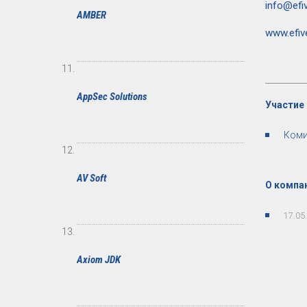
info@efiv
AMBER
www.efiv
AppSec Solutions
Участие 
Коми
AV Soft
О компан
17.05
Axiom JDK