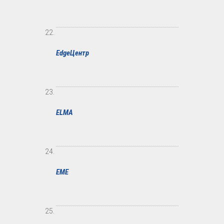
EdgeЦентр
ELMA
EME