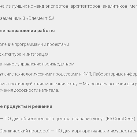
на из лучших команд экспертов, архитекторов, аналитиков, ме
заменимый «Элемент 5»!
ые направления работы
вление программами и проектами
рхитектура и интеграция
ативное управление производством
вление технологическими процессами и КИП; Лабораторные инф
емы противодействия мошенничеству — Мы создаём решения для 
ичения доходности капитала.
е продукты и решения
— ПО для объединенного центра оказания услуг (E5.CorpDesk)
(Юридический процесс) — ПО для корпоративных и имущественн