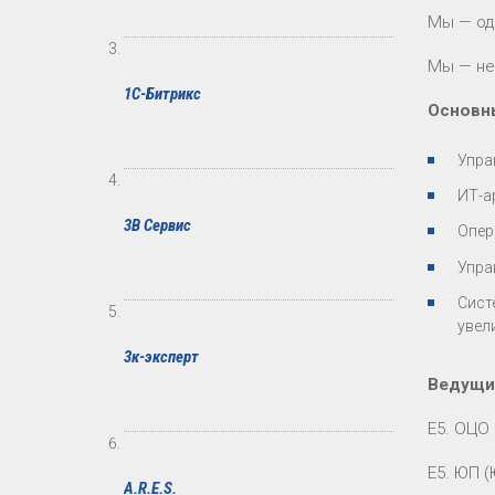
Мы — од
Мы — не
1С-Битрикс
Основн
Упра
ИТ-а
3В Сервис
Опер
Упра
Сист
увел
3к-эксперт
Ведущи
Е5. ОЦО 
Е5. ЮП 
A.R.E.S.