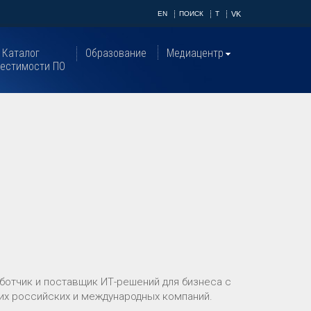
EN
ПОИСК
T
VK
Каталог
Образование
Медиацентр
естимости ПО
отчик и поставщик ИТ-решений для бизнеса с
их российских и международных компаний.