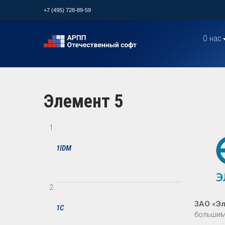
+7 (495) 728-89-59
О нас
Элемент 5
1IDM
ЗАО «Эл
1С
большим