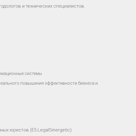
тодологов и технических специалистов.
ормационные системы
реального повышения эффективности бизнеса и
ых юристов (E5.LegalSinergetic)