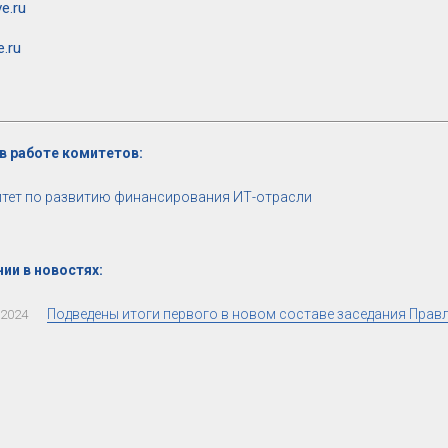
e.ru
e.ru
в работе комитетов:
тет по развитию финансирования ИТ-отрасли
ии в новостях:
Подведены итоги первого в новом составе заседания Прав
.2024