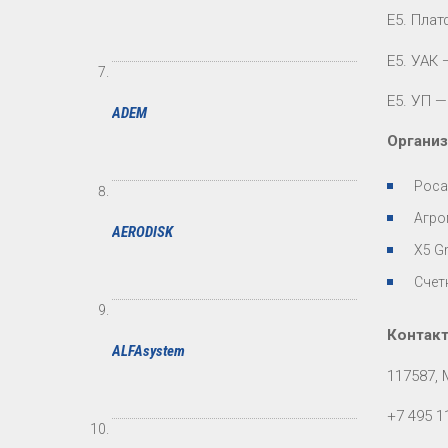
Е5. Плат
Е5. УАК 
Е5. УП 
ADEM
Органи
Рос
Агро
AERODISK
X5 G
Счет
Контак
ALFAsystem
117587, 
+7 495 1