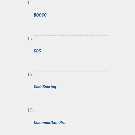
BOOCO
CDC
CodeScoring
CommuniGate Pro