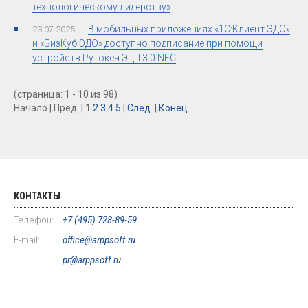
технологическому лидерству»
В мобильных приложениях «1С:Клиент ЭДО»
23.07.2025
и «БизКуб ЭДО» доступно подписание при помощи
устройств Рутокен ЭЦП 3.0 NFC
(страница: 1 - 10 из 98)
Начало | Пред. |
1
2
3
4
5
|
След.
|
Конец
КОНТАКТЫ
Телефон:
+7 (495) 728-89-59
E-mail:
office@arppsoft.ru
pr@arppsoft.ru