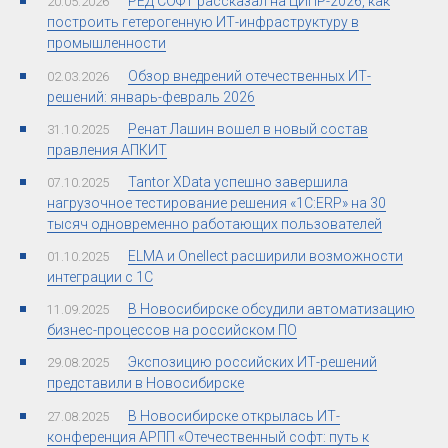
РЕД СОФТ рассказал на ЦИПР-2026, как
20.05.2026
построить гетерогенную ИТ-инфраструктуру в
промышленности
Обзор внедрений отечественных ИТ-
02.03.2026
решений: январь-февраль 2026
Ренат Лашин вошел в новый состав
31.10.2025
правления АПКИТ
Tantor XData успешно завершила
07.10.2025
нагрузочное тестирование решения «1С:ERP» на 30
тысяч одновременно работающих пользователей
ELMA и Onellect расширили возможности
01.10.2025
интеграции с 1С
В Новосибирске обсудили автоматизацию
11.09.2025
бизнес-процессов на российском ПО
Экспозицию российских ИТ-решений
29.08.2025
представили в Новосибирске
В Новосибирске открылась ИТ-
27.08.2025
конференция АРПП «Отечественный софт: путь к