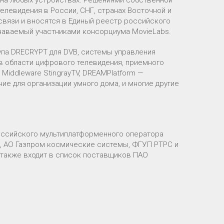
 на любых устройствах. Решениями собственной
телевидения в России, СНГ, странах Восточной и
связи и вносятся в Единый реестр российского
знаваемый участниками консорциума MovieLabs.
упа DRECRYPT для DVB, системы управления
 области цифрового телевидения, приемного
Middleware StingrayTV, DREAMPlatform —
е для организации умного дома, и многие другие
оссийского мультиплатформенного оператора
), АО Газпром космические системы, ФГУП РТРС и
 также входит в список поставщиков ПАО