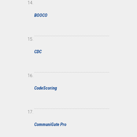
BOOCO
CDC
CodeScoring
CommuniGate Pro