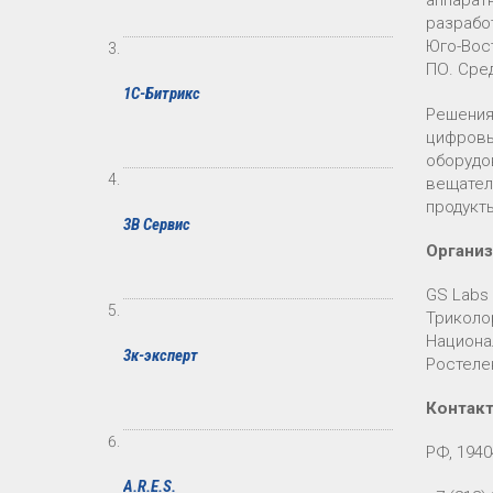
аппарат
разработ
Юго-Вос
ПО. Сре
1С-Битрикс
Решения
цифровы
оборудов
вещател
продукт
3В Сервис
Органи
GS Labs
Триколо
Национа
3к-эксперт
Ростеле
Контак
РФ, 1940
A.R.E.S.