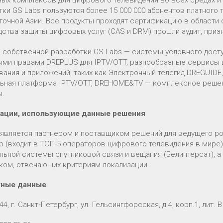
ных комплексов для цифрового телевидения во всех средах и
ки GS Labs пользуются более 15 000 000 абонентов платного 
точной Азии. Все продукты проходят сертификацию в области 
дства защиты цифровых услуг (CAS и DRM) прошли аудит, при
 собственной разработки GS Labs — системы условного дост
ми правами DREPLUS для IPTV/OTT, разнообразные сервисы в
ания и приложений, таких как Электронный телегид DREGUIDE, 
ьная платформа IPTV/OTT, DREHOME&TV — комплексное решени
ы.
зации, использующие данные решения
 является партнером и поставщиком решений для ведущего р
р (входит в ТОП-5 операторов цифрового телевидения в мире
льной системы спутниковой связи и вещания (Белинтерсат), а
ком, отвечающих критериям локализации.
тные данные
44, г. Санкт‑Петербург, ул. Гельсингфорсская, д.4, корп.1, лит. В