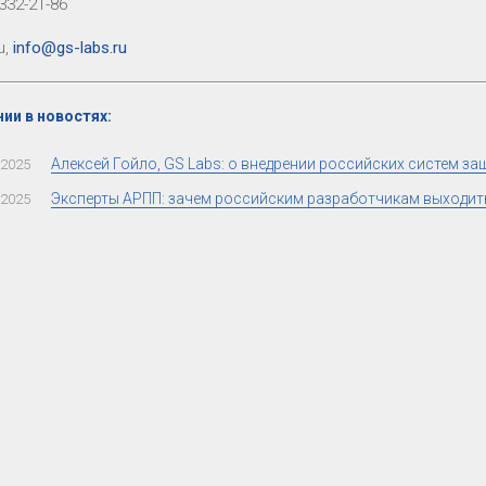
 332-21-86
u,
info@gs-labs.ru
ии в новостях:
Алексей Гойло, GS Labs: о внедрении российских систем з
.2025
Эксперты АРПП: зачем российским разработчикам выходит
.2025