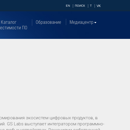
EN
ПОИСК
T
VK
Каталог
Образование
Медиацентр
естимости ПО
рмирования экосистем цифровых продуктов, в
гий. GS Labs выступает интегратором программно-