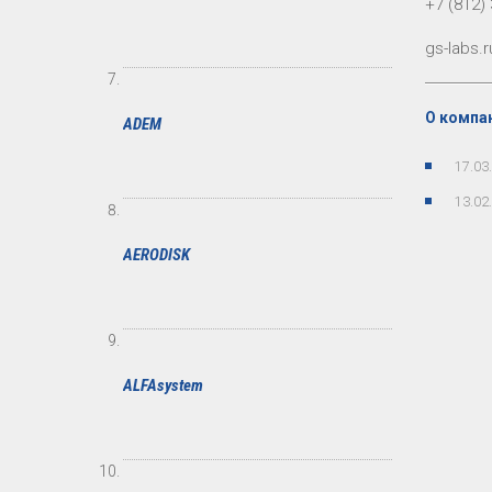
+7 (812)
gs-labs.r
О компан
ADEM
17.03
13.02
AERODISK
ALFAsystem