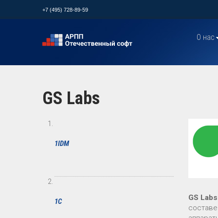
+7 (495) 728-89-59
О нас
GS Labs
1IDM
GS Labs
1С
составе