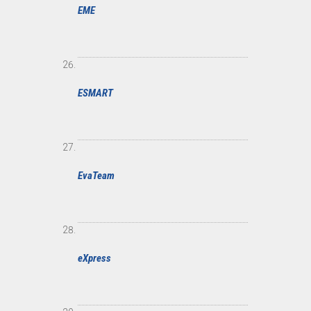
EME
ESMART
EvaTeam
eXpress