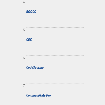
BOOCO
CDC
CodeScoring
CommuniGate Pro