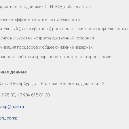
приятиях, внедривших СТИЛОН, наблюдается:
ичение эффективности и рентабельности.
ительный (до 4-х кратного) рост повышения производительности т
ение нагрузки на непроизводственный персонал.
мизация процессов и общее снижение издержек.
емность работы и прозрачность контроля за процессами.
тные данные
Санкт-Петербург, ул. Большая Зеленина, дом 6, кв. 2
15-95-30, +7 904 615-81-30
omp@mail.ru
lon_comp