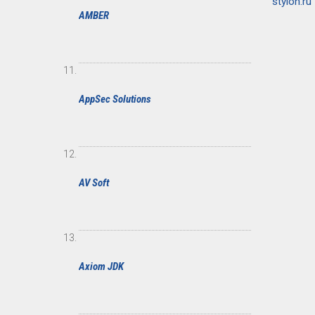
stylon.ru
AMBER
AppSec Solutions
AV Soft
Axiom JDK