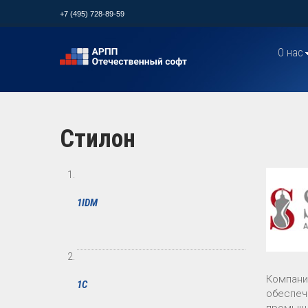
+7 (495) 728-89-59
О нас
Стилон
1IDM
Компани
1С
обеспеч