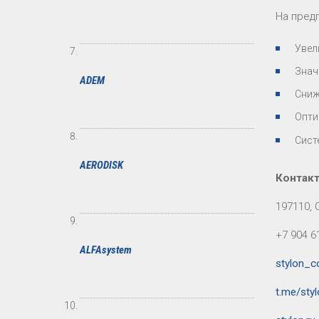
На пред
Увел
Знач
ADEM
Сниж
Опти
Сист
AERODISK
Контак
197110, 
+7 904 6
ALFAsystem
stylon_c
t.me/sty