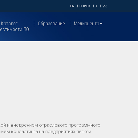
EN
ПОИСК
T
VK
Каталог
Образование
Медиацентр
естимости ПО
ткой и внедрением отраслевого программного
ием консалтинга на предприятиях легкой