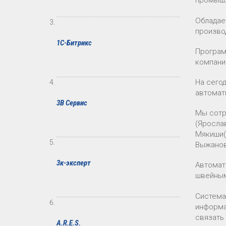
промышл
Обладае
произво
1С-Битрикс
Програм
компани
На сего
автомат
3В Сервис
Мы сотр
(Ярослав
Мякиши(
Выжанова
3к-эксперт
Автомат
швейным
Система
информа
связать
A.R.E.S.