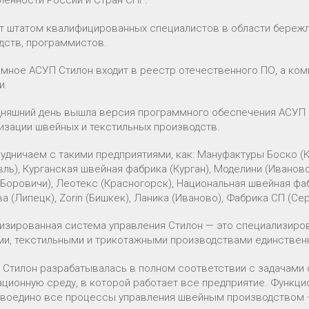
енности России и Стран СНГ.
т штатом квалифицированных специалистов в области бережл
дств, программистов.
мное АСУП Стилон входит в реестр отечественного ПО, а ком
и.
дняшний день вышла версия программного обеспечения АСУП С
изации швейных и текстильных производств.
удничаем с такими предприятиями, как: Мануфактуры Боско (К
ль), Курганская швейная фабрика (Курган), Моделини (Иваново
Боровичи), Леотекс (Красногорск), Национальная швейная фа
 (Липецк), Zorin (Бишкек), Ланика (Иваново), Фабрика СП (Се
изированная система управления Стилон — это специализиро
и, текстильными и трикотажными производствами единственн
 Стилон разрабатывалась в полном соответствии с задачами 
ционную среду, в которой работает все предприятие. Функци
 воедино все процессы управления швейным производством — 