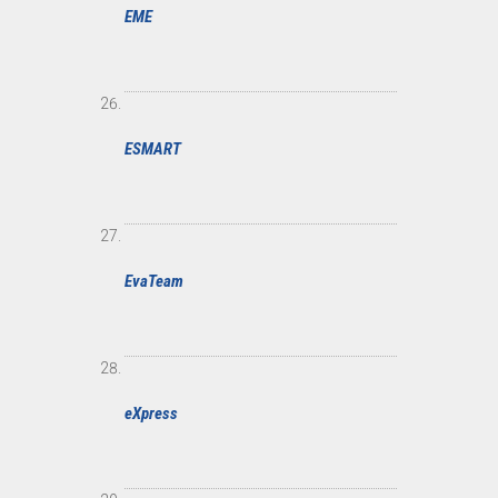
EME
ESMART
EvaTeam
eXpress