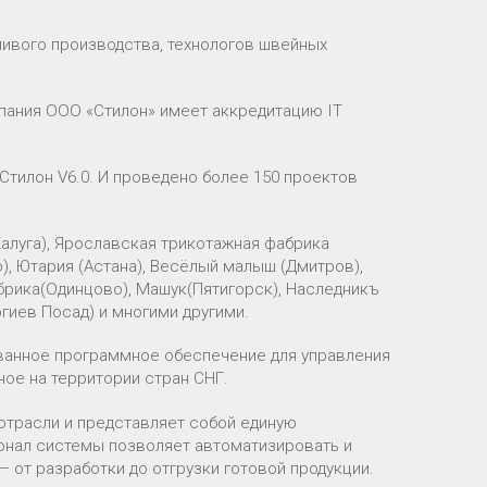
ивого производства, технологов швейных
пания ООО «Стилон» имеет аккредитацию IT
тилон V6.0. И проведено более 150 проектов
алуга), Ярославская трикотажная фабрика
), Ютария (Астана), Весёлый малыш (Дмитров),
брика(Одинцово), Машук(Пятигорск), Наследникъ
ргиев Посад) и многими другими.
ванное программное обеспечение для управления
ое на территории стран СНГ.
отрасли и представляет собой единую
онал системы позволяет автоматизировать и
от разработки до отгрузки готовой продукции.