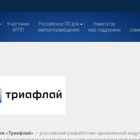
Участники
Российское ПО для
Навигатор
АРПП
импортозамещения
мер поддержки
совм
ия «Триафлай»
— российский разработчик одноименной моду
и сфокусирована на развитии no-code конструктора прикладн