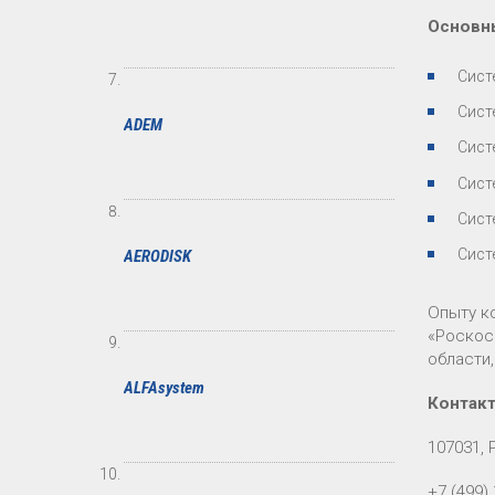
Основн
Сист
Сист
ADEM
Сист
Сист
Сист
Сист
AERODISK
Опыту к
«Роскос
области
ALFAsystem
Контак
107031, 
+7 (499)