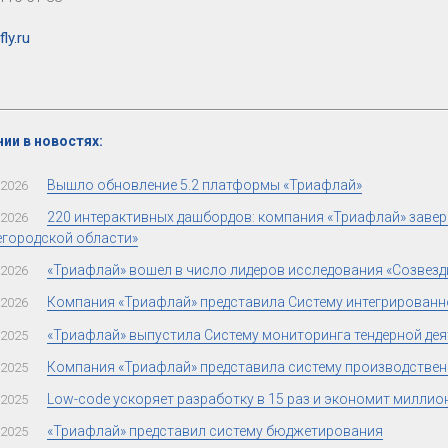
ly.ru
ии в новостях:
Вышло обновление 5.2 платформы «Триафлай»
.2026
220 интерактивных дашбордов: компания «Триафлай» заве
.2026
городской области»
«Триафлай» вошел в число лидеров исследования «Созвезди
.2026
Компания «Триафлай» представила Систему интегрированн
.2026
«Триафлай» выпустила Систему мониторинга тендерной де
.2025
Компания «Триафлай» представила систему производстве
.2025
Low-code ускоряет разработку в 15 раз и экономит миллио
.2025
«Триафлай» представил систему бюджетирования
.2025