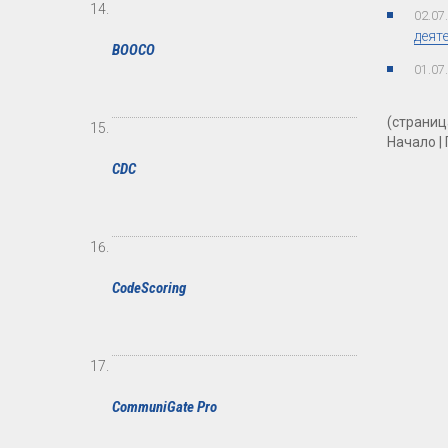
02.07
деят
BOOCO
01.07
(страница
Начало | 
CDC
CodeScoring
CommuniGate Pro