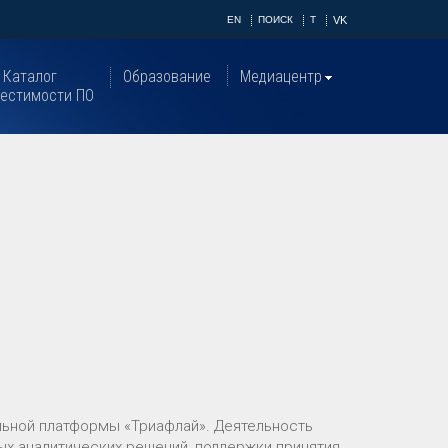
EN
ПОИСК
T
VK
Каталог
Образование
Медиацентр
естимости ПО
льной платформы «Триафлай». Деятельность
ых аналитических решений, поддержки принятия