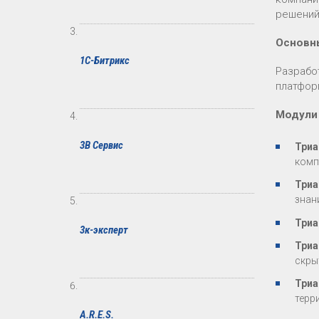
решений
Основн
1С-Битрикс
Разрабо
платфор
Модули
3В Сервис
Триа
комп
Триа
знан
Триа
3к-эксперт
Триа
скры
Триа
терр
A.R.E.S.