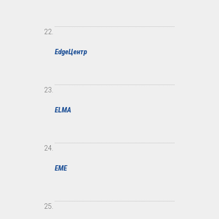
EdgeЦентр
ELMA
EME