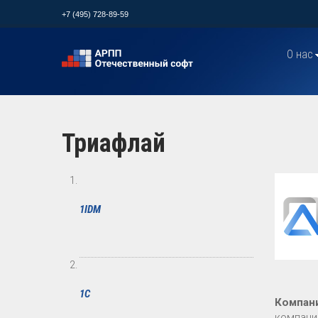
+7 (495) 728-89-59
О нас
Триафлай
1IDM
1С
Компан
компани