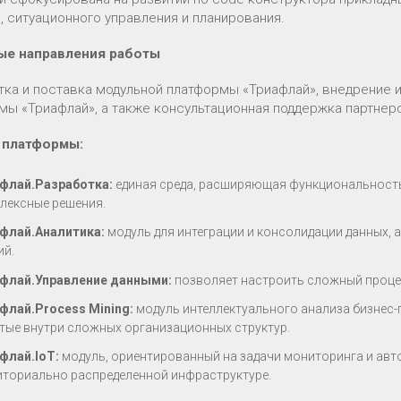
, ситуационного управления и планирования.
ые направления работы
тка и поставка модульной платформы «Триафлай», внедрение и
мы «Триафлай», а также консультационная поддержка партнерс
 платформы:
флай.Разработка:
единая среда, расширяющая функциональность
лексные решения.
флай.Аналитика:
модуль для интеграции и консолидации данных, 
ий.
флай.Управление данными:
позволяет настроить сложный проце
флай.Process Mining:
модуль интеллектуального анализа бизнес
тые внутри сложных организационных структур.
флай.IoТ:
модуль, ориентированный на задачи мониторинга и ав
иториально распределенной инфраструктуре.