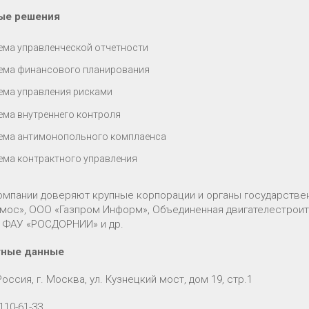
ые решения
ема управленческой отчетности
ема финансового планирования
ема управления рисками
ема внутреннего контроля
ема антимонопольного комплаенса
ема контрактного управления
омпании доверяют крупные корпорации и органы государственн
мос», ООО «Газпром Информ», Объединенная двигателестроит
, ФАУ «РОСДОРНИИ» и др.
тные данные
Россия, г. Москва, ул. Кузнецкий мост, дом 19, стр.1
 110-61-33