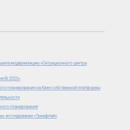
ршила модернизацию «Ситуационного центра
е BI 2025»
ого планирования на базе собственной платформы
ятельности
нного планирования
ны: исследование «Триафлай»