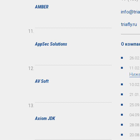
AMBER
info@triaf
triafly.ru
AppSec Solutions
О компан
26.02
11.02
Ниже
AV Soft
10.02
21.01
25.09
04.09
Axiom JDK
28.08
20.08