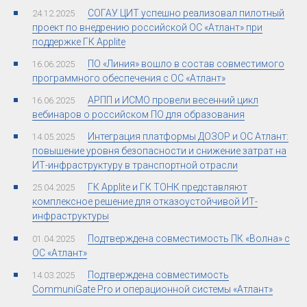
СОГАУ ЦИТ успешно реализовал пилотный
24.12.2025
проект по внедрению российской ОС «Атлант» при
поддержке ГК Applite
ПО «Линия» вошло в состав совместимого
16.06.2025
программного обеспечения с ОС «Атлант»
АРПП и ИСМО провели весенний цикл
16.06.2025
вебинаров о российском ПО для образования
Интеграция платформы ДОЗОР и ОС Атлант:
14.05.2025
повышение уровня безопасности и снижение затрат на
ИТ-инфраструктуру в транспортной отрасли
ГК Applite и ГК ТОНК представляют
25.04.2025
комплексное решение для отказоустойчивой ИТ-
инфраструктуры
Подтверждена совместимость ПК «Волна» с
01.04.2025
ОС «Атлант»
Подтверждена совместимость
14.03.2025
CommuniGate Pro и операционной системы «Атлант»