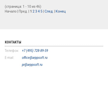
(страница: 1 - 10 из 46)
Начало | Пред. |
1
2
3
4
5
|
След.
|
Конец
КОНТАКТЫ
Телефон:
+7 (495) 728-89-59
E-mail:
office@arppsoft.ru
pr@arppsoft.ru