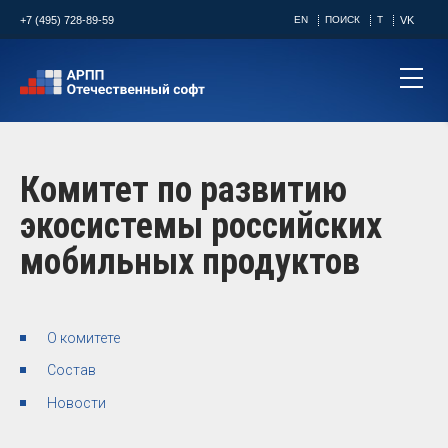
+7 (495) 728-89-59
EN
ПОИСК
T
VK
Комитет по развитию
экосистемы российских
мобильных продуктов
О комитете
Состав
Новости