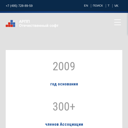
+7 (495) 728-89-59
EN
ПОИСК
T
VK
2009
год основания
300+
членов Ассоциации