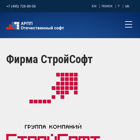
+7 (495) 728-89-59
EN
ПОИСК
T
VK
Фирма СтройСофт