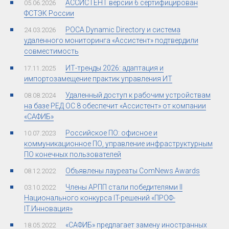
АССИСТЕНТ версии 6 сертифицирован
05.06.2026
ФСТЭК России
РОСА Dynamic Directory и система
24.03.2026
удаленного мониторинга «Ассистент» подтвердили
совместимость
ИТ-тренды 2026: адаптация и
17.11.2025
импортозамещение практик управления ИТ
Удаленный доступ к рабочим устройствам
08.08.2024
на базе РЕД ОС 8 обеспечит «Ассистент» от компании
«САФИБ»
Российское ПО: офисное и
10.07.2023
коммуникационное ПО, управление инфраструктурным
ПО конечных пользователей
Объявлены лауреаты ComNews Awards
08.12.2022
Члены АРПП стали победителями II
03.10.2022
Национального конкурса IT-решений «ПРОФ-
IT.Инновация»
«САФИБ» предлагает замену иностранных
18.05.2022