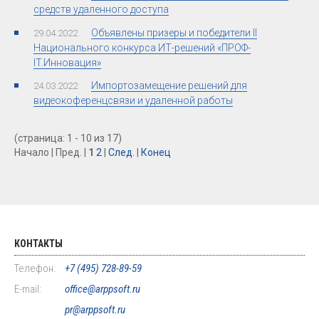
средств удаленного доступа
Объявлены призеры и победители II
29.04.2022
Национального конкурса ИТ-решений «ПРОФ-
IT.Инновация»
Импортозамещение решений для
24.03.2022
видеокоференцсвязи и удаленной работы
(страница: 1 - 10 из 17)
Начало | Пред. |
1
2
|
След.
|
Конец
КОНТАКТЫ
Телефон:
+7 (495) 728-89-59
E-mail:
office@arppsoft.ru
pr@arppsoft.ru