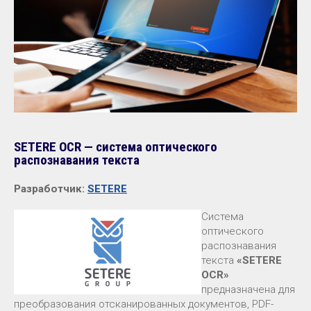
SETERE OCR — система оптического
распознавания текста
Разработчик:
SETERE
Система
оптического
распознавания
текста
«SETERE
OCR»
предназначена для
преобразования отсканированных документов, PDF-