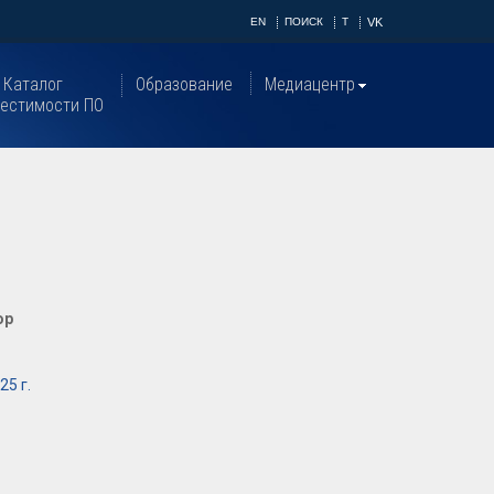
EN
ПОИСК
T
VK
Каталог
Образование
Медиацентр
естимости ПО
ор
25 г.