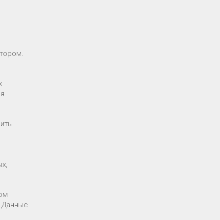
атором.
х
ия
вить
х,
том
. Данные