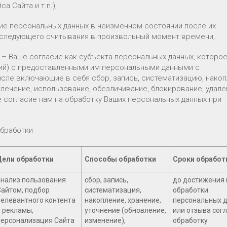
 Сайта и т.п.);
ние персональных данных в неизменном состоянии после их
следующего считывания в произвольный момент времени;
х – Ваше согласие как субъекта персональных данных, которо
ций) с предоставленными им персональными данными с
сле включающие в себя сбор, запись, систематизацию, накоп
влечение, использование, обезличивание, блокирование, удале
 согласие нам на обработку Ваших персональных данных при
обработки
Цели обработки
Способы обработки
Сроки обработ
анализ пользования
сбор, запись,
до достижения
Сайтом, подбор
систематизация,
обработки
релевантного контента
накопление, хранение,
персональных 
и рекламы,
уточнение (обновление,
или отзыва сог
персонализация Сайта
изменение),
обработку