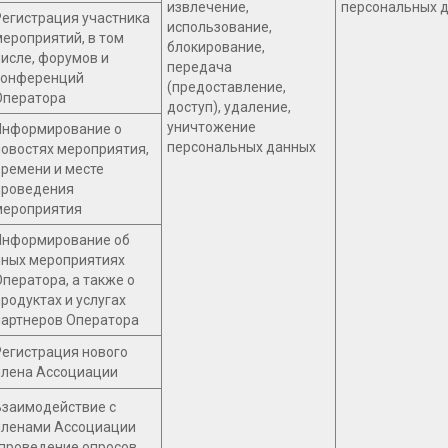
извлечение,
персональных 
Регистрация участника
использование,
мероприятий, в том
блокирование,
числе, форумов и
передача
конференций
(предоставление,
Оператора
доступ), удаление,
уничтожение
Информирование о
персональных данных
новостях мероприятия,
времени и месте
проведения
мероприятия
Информирование об
иных мероприятиях
Оператора, а также о
родуктах и услугах
партнеров Оператора
Регистрация нового
члена Ассоциации
Взаимодействие с
членами Ассоциации
(проведение опросов,