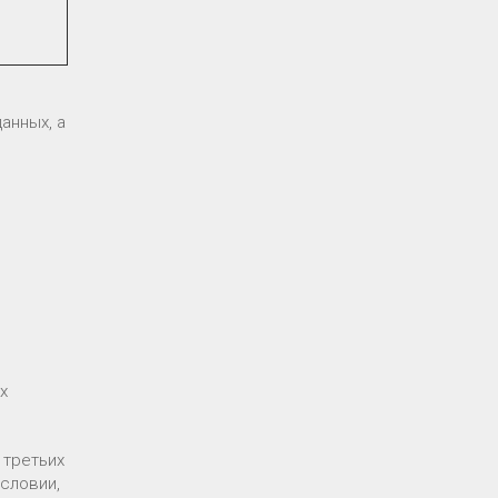
анных, а
х
 третьих
условии,