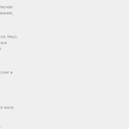
ключая
ование,
ое лицо,
ных
х
роне в
е иное
,