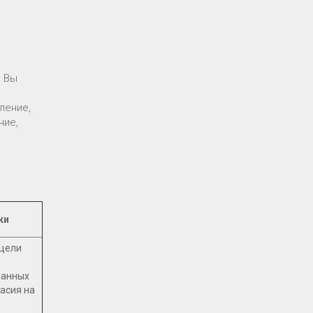
е Вы
ление,
ние,
ки
 цели
данных
ласия на