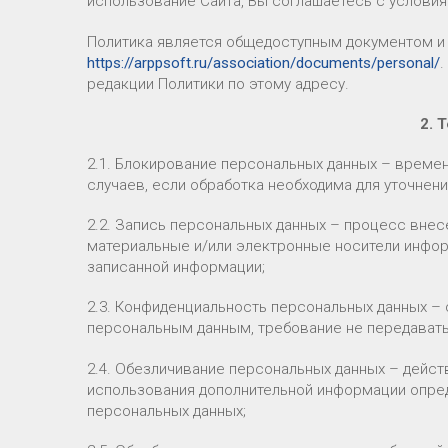
использование Сайта, Вы соглашаетесь с услови
Политика является общедоступным документом и 
https://arppsoft.ru/association/documents/personal/
.
редакции Политики по этому адресу.
2. 
2.1. Блокирование персональных данных – време
случаев, если обработка необходима для уточнени
2.2. Запись персональных данных – процесс вне
материальные и/или электронные носители инфо
записанной информации;
2.3. Конфиденциальность персональных данных – 
персональным данным, требование не передавать
2.4. Обезличивание персональных данных – дейст
использования дополнительной информации опре
персональных данных;