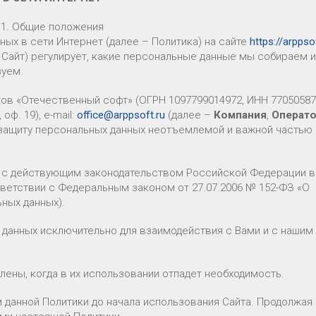
1. Общие положения
ых в сети Интернет (далее – Политика) на сайте
https://arppso
– Сайт) регулирует, какие персональные данные мы собираем и
зуем.
в «Отечественный софт» (ОГРН 1097799014972, ИНН 77050587
оф. 19), e-mail:
office@arppsoft.ru
(далее –
Компания
,
Операт
и защиту персональных данных неотъемлемой и важной частью
и с действующим законодательством Российской Федерации 
тветствии с Федеральным законом от 27.07.2006 № 152-ФЗ «О
ных данных).
 данных исключительно для взаимодействия с Вами и с нашим
лены, когда в их использовании отпадет необходимость.
 данной Политики до начала использования Сайта. Продолжая