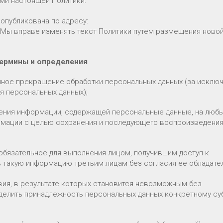
ями настоящей Политики.
опубликована по адресу:
 Мы вправе изменять текст Политики путем размещения ново
Термины и определения
нное прекращение обработки персональных данных (за исклю
я персональных данных);
сения информации, содержащей персональные данные, на люб
рмации с целью сохранения и последующего воспроизведени
обязательное для выполнения лицом, получившим доступ к
 такую информацию третьим лицам без согласия ее обладател
вия, в результате которых становится невозможным без
делить принадлежность персональных данных конкретному су