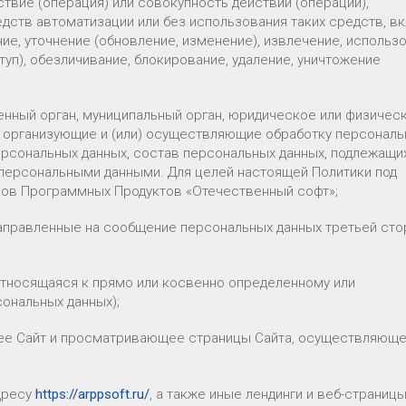
твие (операция) или совокупность действий (операций),
ств автоматизации или без использования таких средств, в
ние, уточнение (обновление, изменение), извлечение, использ
уп), обезличивание, блокирование, удаление, уничтожение
енный орган, муниципальный орган, юридическое или физическ
 организующие и (или) осуществляющие обработку персональ
ерсональных данных, состав персональных данных, подлежащи
 персональными данными. Для целей настоящей Политики под
ов Программных Продуктов «Отечественный софт»;
направленные на сообщение персональных данных третьей сто
относящаяся к прямо или косвенно определенному или
ональных данных);
щее Сайт и просматривающее страницы Сайта, осуществляюще
адресу
https://arppsoft.ru/
, а также иные лендинги и веб-страницы