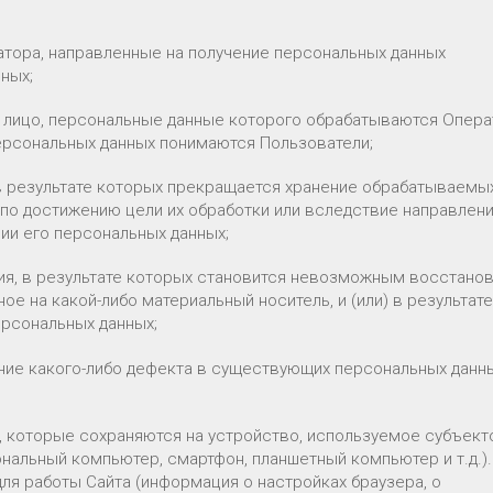
атора, направленные на получение персональных данных
ных;
е лицо, персональные данные которого обрабатываются Опер
ерсональных данных понимаются Пользователи;
 в результате которых прекращается хранение обрабатываемы
 по достижению цели их обработки или вследствие направлен
ии его персональных данных;
вия, в результате которых становится невозможным восстано
е на какой-либо материальный носитель, и (или) в результате
рсональных данных;
ние какого-либо дефекта в существующих персональных данны
ы, которые сохраняются на устройство, используемое субъек
нальный компьютер, смартфон, планшетный компьютер и т.д.)
ля работы Сайта (информация о настройках браузера, о