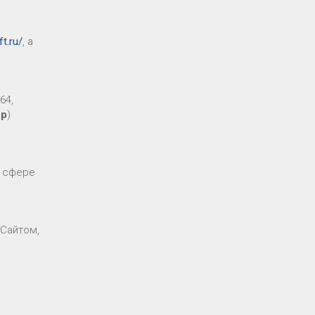
ft.ru/
, а
64,
ор
)
в сфере
 Сайтом,