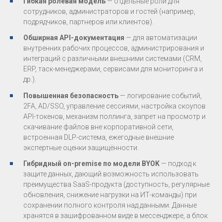
Гибкая ролевая модель
— отдельные роли для
сотрудников, администраторов и гостей (например,
подрядчиков, партнеров или клиентов).
Обширная API-документация
— для автоматизации
внутренних рабочих процессов, администрирования и
интеграций с различными внешними системами (CRM,
ERP, таск-менеджерами, сервисами для мониторинга и
др.).
Повышенная безопасность
— логирование событий,
2FA, AD/SSO, управление сессиями, настройка скоупов
API-токенов, механизм поллинга, запрет на просмотр и
скачивание файлов вне корпоративной сети,
встроенная DLP-система, ежегодные внешние
экспертные оценки защищённости.
Гибридный on-premise по модели BYOK
— подход к
защите данных, дающий возможность использовать
преимущества SaaS-продукта (доступность, регулярные
обновления, снижение нагрузки на ИТ-команды) при
сохранении полного контроля над данными. Данные
хранятся в зашифрованном виде в мессенджере, а блок