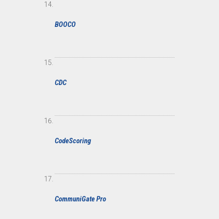
BOOCO
CDC
CodeScoring
CommuniGate Pro