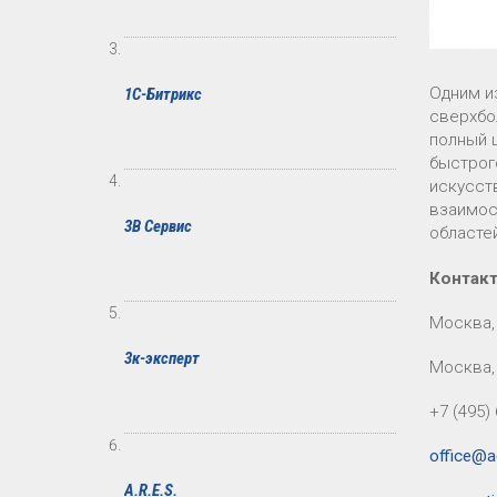
Одним и
1С-Битрикс
сверхбо
полный 
быстрог
искусст
взаимос
3В Сервис
областе
Контак
Москва, 
3к-эксперт
Москва, 
+7 (495)
office@ac
A.R.E.S.