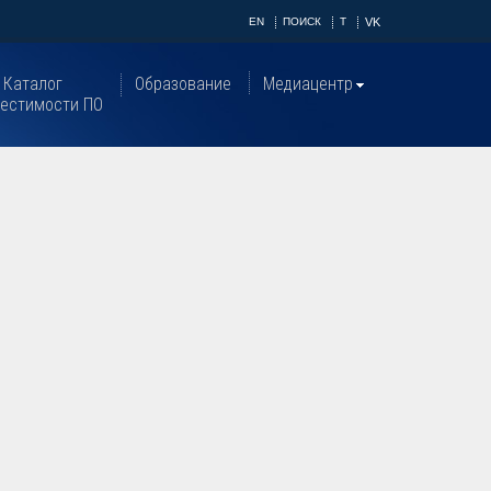
EN
ПОИСК
T
VK
Каталог
Образование
Медиацентр
естимости ПО