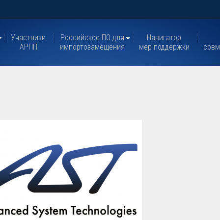
Участники
Российское ПО для
Навигатор
АРПП
импортозамещения
мер поддержки
совм