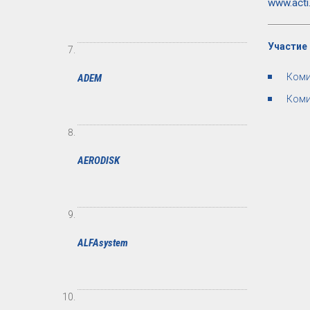
www.acti
Участие 
Коми
ADEM
Коми
AERODISK
ALFAsystem