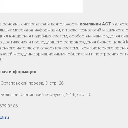
з основных направлений деятельности
компании АСТ
являетс
льших массивов информации, а также технологий машинного об
цикл внедрения подобных систем, особое внимание уделяя ана
о достижения и последующего сопровождения бизнес-целей К
венного интеллекта относятся системы компьютерного зрения,
вязей между информационными объектами и построения опт
й.
тная информация
Остаповский проезд, 3, стр. 26
Большой Саввинский переулок, 2-4-6, стр. 10
 679 86 86
ti.ru