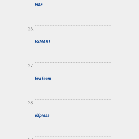
EME
ESMART
EvaTeam
eXpress