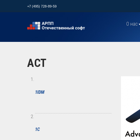
+7 (495) 728-89-59
О нас
АСТ
1IDM
1С