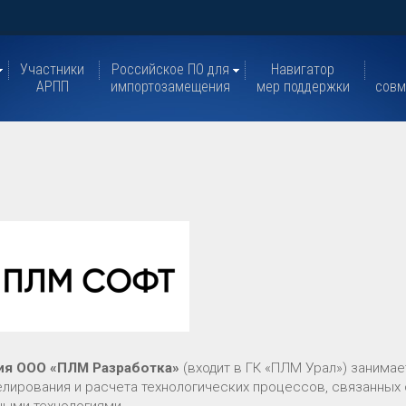
Участники
Российское ПО для
Навигатор
АРПП
импортозамещения
мер поддержки
совм
ия ООО «ПЛМ Разработка»
(входит в ГК «ПЛМ Урал») занима
елирования и расчета технологических процессов, связанных 