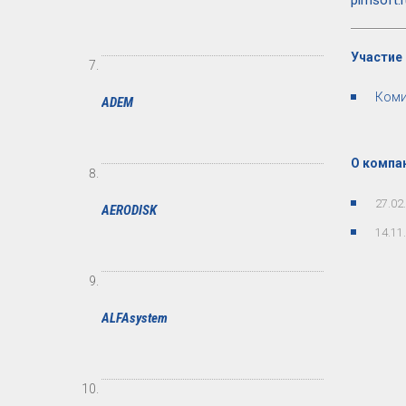
Участие 
Коми
ADEM
О компан
27.02
AERODISK
14.11
ALFAsystem