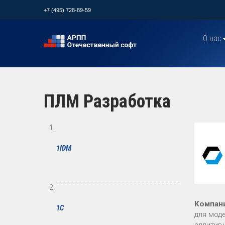
+7 (495) 728-89-59
О нас
ПЛМ Разработка
1IDM
Компан
1С
для мод