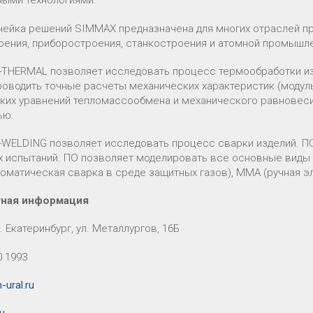
ными технологиями.
нейка решений SIMMAX предназначена для многих отраслей п
оения, приборостроения, станкостроения и атомной промышл
THERMAL позволяет исследовать процесс термообработки из
роводить точные расчеты механических характеристик (модуль 
ких уравнений тепломассообмена и механического равновеси
ью.
WELDING позволяет исследовать процесс сварки изделий. ПО
х испытаний. ПО позволяет моделировать все основные виды с
томатическая сварка в среде защитных газов), MMA (ручная э
тная информация
г. Екатеринбург, ул. Металлургов, 16Б
0 1993
-ural.ru
ru