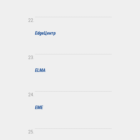
EdgeЦентр
ELMA
EME