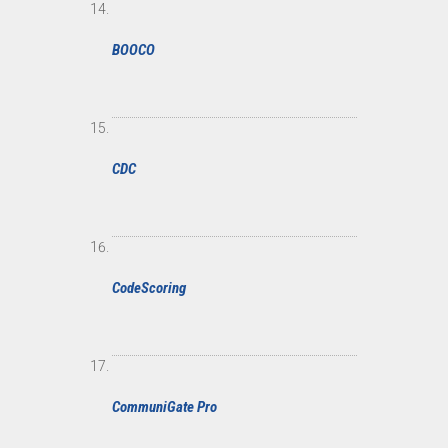
BOOCO
CDC
CodeScoring
CommuniGate Pro