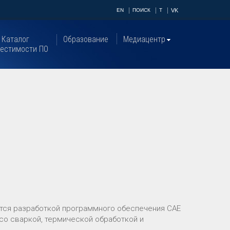
EN
ПОИСК
T
VK
Каталог
Образование
Медиацентр
естимости ПО
ется разработкой программного обеспечения CAE
со сваркой, термической обработкой и