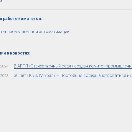
в работе комитетов:
тет промышленной автоматизации
ии в новостях:
В АРПП «Отечественный софт» создан комитет промышлен
.2024
30 лет ГК «ПЛМ Урал» — Постоянно совершенствоваться и 
.2023