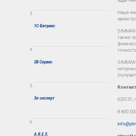
аддитив
Наша ли
авиастр
1С-Битрикс
SIMMAX-
также п
физичес
точност
3В Сервис
SIMMAX-
натурны
(полуав
Контак
3к-эксперт
620131, 
8 800 50
info@plm
A.R.E.S.
plmsoft.