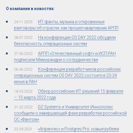
О компании в новостях:
ИТ-фанты, музыка и откровенные
24.11.2025
разговоры об отрасли: как прошел квартирник АРПП
На конференции OS DAY 2022 обсудили
28.07.2022
безопасность операционных систем
АРПП «Отечественный софт» и ИСП РАН
27.06.2022
подписали Меморандум о сотрудничестве
Конференция разработчиков российских
06.06.2022
операционных систем OS DAY 2022 состоится 23-24
июня в РАН
Обзор российских ИТ-решений 15 февраля
18.03.2022
— 15 марта 2022 года
DZ Systems и Университет Иннополис
21.02.2022
сообщили о завершающей фазе разработки российской
ОС «Фантом»
«Апрентис» и Postgres Pro: новые рубежи
22.09.2021