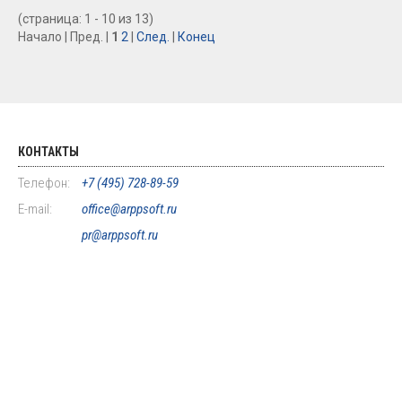
(страница: 1 - 10 из 13)
Начало | Пред. |
1
2
|
След.
|
Конец
КОНТАКТЫ
Телефон:
+7 (495) 728-89-59
E-mail:
office@arppsoft.ru
pr@arppsoft.ru