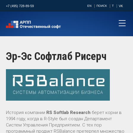
+7 (495) 728-89-59
EN
ПОИСК
T
VK
Эр-Эс Софтлаб Рисерч
История компании
RS Softlab Research
берет корни в
1994 году, когда в R-Style был создан Департамент
Систем Управления Предприятием. С тех пор
программный продукт RSBalance претерпел множество