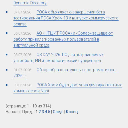
Dynamic Directory
РОСА объявляет о завершении бета
07.07.2026
тестирования РОСА Хром 13 и выпуске коммерческого
релиза
АО «НТЦ ИТ РОСА» и «Солар» защищают
06.07.2026
работу привилегированных пользователей в
виртуальной среде
OS DAY 2026: ПО для встраиваемых
03.07.2026
устройств, ИИ и технологический суверенитет
Обзор образовательных программ: июнь
01.07.2026
2026 г.
РОСА Хром будет доступна для одноплатных
30.06.2026
компьютеров Napi
(страница: 1 - 10 из 314)
Начало | Пред. |
1
2
3
4
5
|
След.
|
Конец