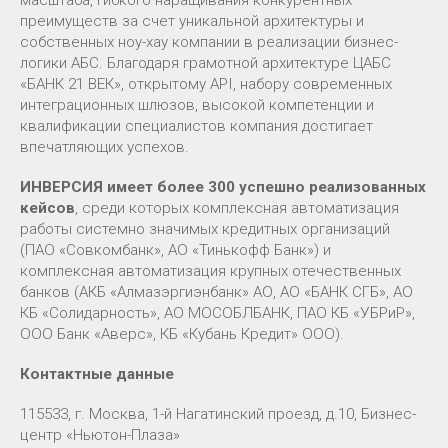
преимуществ за счет уникальной архитектуры и
собственных ноу-хау компании в реализации бизнес-
логики АБС. Благодаря грамотной архитектуре ЦАБС
«БАНК 21 ВЕК», открытому API, набору современных
интеграционных шлюзов, высокой компетенции и
квалификации специалистов компания достигает
впечатляющих успехов.
ИНВЕРСИЯ имеет более 300 успешно реализованных
кейсов
, среди которых комплексная автоматизация
работы системно значимых кредитных организаций
(ПАО «Совкомбанк», АО «Тинькофф Банк») и
комплексная автоматизация крупных отечественных
банков (АКБ «Алмазэргиэнбанк» АО, АО «БАНК СГБ», АО
КБ «Солидарность», АО МОСОБЛБАНК, ПАО КБ «УБРиР»,
ООО Банк «Аверс», КБ «Кубань Кредит» ООО).
Контактные данные
115533, г. Москва, 1-й Нагатинский проезд, д.10, Бизнес-
центр «Ньютон-Плаза»