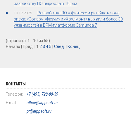
разработку ПО выросла в 10 раз
Разработка ПО в финтехе и ритейле в зоне
10.12.2025
риска: «Солар», «Фазум» и «Хоулмонт» выявили более 30
уязвимостей в BPM-платформе Camunda 7
(страница: 1 - 10 из 55)
Начало | Пред. |
1
2
3
4
5
|
След.
|
Конец
КОНТАКТЫ
Телефон:
+7 (495) 728-89-59
E-mail:
office@arppsoft.ru
pr@arppsoft.ru