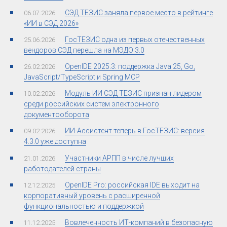
СЭД ТЕЗИС заняла первое место в рейтинге
06.07.2026
«ИИ в СЭД 2026»
ГосТЕЗИС одна из первых отечественных
25.06.2026
вендоров СЭД перешла на МЭДО 3.0
OpenIDE 2025.3: поддержка Java 25, Go,
26.02.2026
JavaScript/TypeScript и Spring MCP
Модуль ИИ СЭД ТЕЗИС признан лидером
10.02.2026
среди российских систем электронного
документооборота
ИИ-Ассистент теперь в ГосТЕЗИС: версия
09.02.2026
4.3.0 уже доступна
Участники АРПП в числе лучших
21.01.2026
работодателей страны
OpenIDE Pro: российская IDE выходит на
12.12.2025
корпоративный уровень с расширенной
функциональностью и поддержкой
Вовлеченность ИТ-компаний в безопасную
11.12.2025