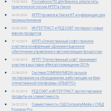
Российское ПО для бизнеса: результаты
19.09.2024
практической сессии АРПП в Омске
АРПП провела в Омске ИТ-конференцию для
04.09.2024
промышленников
ИНТЕРТРАСТ и РЕД СОФТ тестируют новые
24.03.2020
версии продуктов
АРПП «Отечественный софт» приняла
07.10.2019
участие в конференции «Документационное
обеспечение управления и автоматизация процессов»
АРПП “Отечественный софт” принимает
12.09.2019
участие в выставке «Импортозамещение-2019»
Система COMPANYMEDIA прошла
22.08.2019
тестирование на оборудовании, работающем на базе
отечественной платформы «ЭЛЬБРУС»
РЕД СОФТ и ИНТЕРТРАСТ протестировали
01.03.2019
продукты на совместимость
Совместимость СЭД CompanyMedia с СУБД
24.02.2019
Postgres Pro