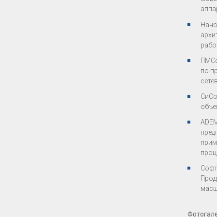
аппа
Нано
архи
рабо
ПМСо
по п
сете
СиСо
объе
ADEM
пред
прим
проц
Софт
Прод
масш
Фотогал