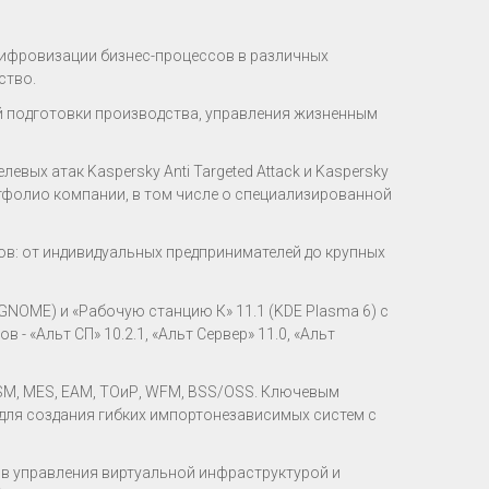
цифровизации бизнес-процессов в различных
ство.
 подготовки производства, управления жизненным
вых атак Kaspersky Anti Targeted Attack и Kaspersky
тфолио компании, в том числе о специализированной
ов: от индивидуальных предпринимателей до крупных
GNOME) и «Рабочую станцию К» 11.1 (KDE Plasma 6) с
 «Альт СП» 10.2.1, «Альт Сервер» 11.0, «Альт
TSM, MES, EAM, ТОиР, WFM, BSS/OSS. Ключевым
 для создания гибких импортонезависимых систем с
в управления виртуальной инфраструктурой и