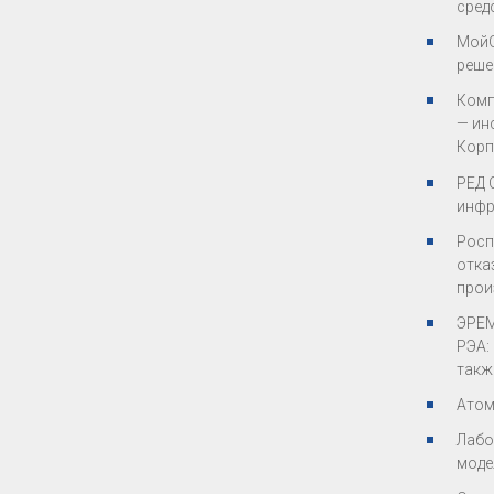
сред
МойО
реше
Комп
— ин
Корп
РЕД 
инфр
Росп
отка
прои
ЭРЕМ
РЭА:
такж
Атом
Лабо
моде