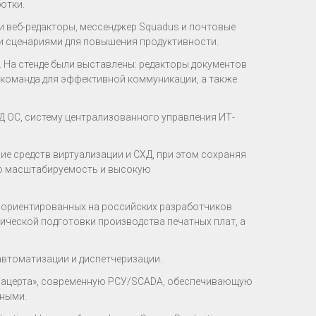
отки.
веб-редакторы, мессенджер Squadus и почтовые
и сценариями для повышения продуктивности.
 На стенде были выставлены: редакторы документов
7 команда для эффективной коммуникации, а также
Д ОС, систему централизованного управления ИТ-
е средств виртуализации и СХД, при этом сохраняя
ую масштабируемость и высокую
ориентированных на российских разработчиков
гической подготовки производства печатных плат, а
автоматизации и диспетчеризации.
Лацерта», современную РСУ/SCADA, обеспечивающую
ными.