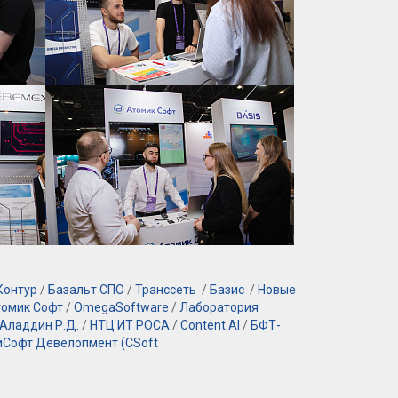
Контур
/
Базальт СПО
/
Транссеть
/
Базис
/
Новые
омик Софт
/
OmegaSoftware
/
Лаборатория
Аладдин Р.Д.
/
НТЦ ИТ РОСА
/
Content AI
/
БФТ-
иСофт Девелопмент (CSoft