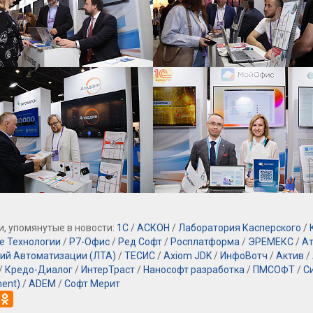
, упомянутые в новости:
1С
/
АСКОН
/
Лаборатория Касперского
/
е Технологии
/
Р7-Офис
/
Ред Софт
/
Росплатформа
/
ЭРЕМЕКС
/
Ат
ий Автоматизации (ЛТА)
/
ТЕСИС
/
Axiom JDK
/
ИнфоВотч
/
Актив
/
/
Кредо-Диалог
/
ИнтерТраст
/
Нанософт разработка
/
ПМСОФТ
/
С
ent)
/
ADEM
/
Софт Мерит