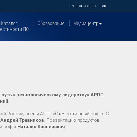
EN
ПОИСК
T
VK
Каталог
Образование
Медиацентр
естимости ПО
: путь к технологическому лидерству» АРПП
ний.
ий России, члены АРПП «Отечественный софт». С
и
Андрей Травников
. Презентацию продуктов
ый софт»
Наталья Касперская
.