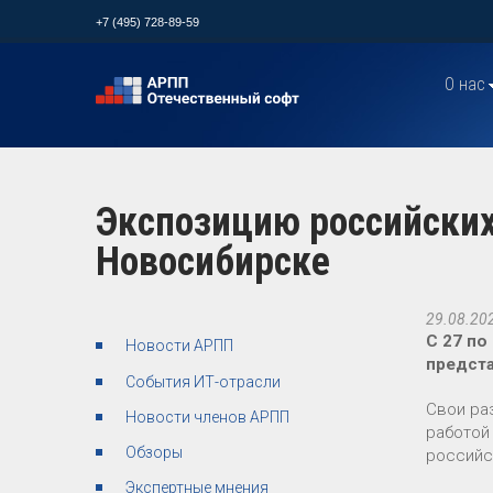
+7 (495) 728-89-59
О нас
Экспозицию российских
Новосибирске
29.08.20
С 27 по
Новости АРПП
предст
События ИТ-отрасли
Свои ра
Новости членов АРПП
работой
Обзоры
российс
Экспертные мнения