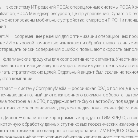
 — экосистему ИТ-решений РОСА: операционные системы РОСА Хр
ualization, РОСА Менеджер ресурсов, Центр управления, Dynamic Dire
емонстрированы мобильные устройства: смартфон Р-ФОН и планш
йл.
ent AI — современные решения для оптимизации операционных пр
ве ИИ с высокой точностью извлекают и обрабатывают данные из
отвращать риски совершения ошибок, повышают скорость выполне
— флагманские продукты для корпоративного сегмента. Участники 
ыми, автоматизации закупок и управления имущественными актив
игать стратегических целей. Отдельный акцент был сделан на техн
уктов компании.
ртраст — систему CompanyMedia — российская СЭД с полноценны
печивающая полный цикл электронного документооборота, автом
ема построена на СПО, поддерживает гибкую настройку под задачи
матическое распознавание документов для повышения эффективн
о-Диалог — флагманские программные продукты ТИМ КРЕДО, а так
коточную обработку данных спутниковых геодезических измерен
льтатов трехмерного лазерного сканирования ТИМ КРЕДО 3D Ска
лирования инфраструктурных объектов капитального строительс