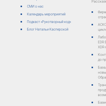
Рассказ
СМИ о нас
Фирм
Календарь мероприятий
отра
Подкаст «Рукотворный код»
АСКО
Блог Натальи Касперской
цикл
Лабо
EDR 
XDR-п
Конт
до п
База
новы
Обра
Тран
прод
возм
Бази