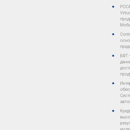
РОСА
Virt
прод
Моба
Cont
осно
пред
БФТ 
данн
дост
прод
Инте
обес
Сист
авто
Кред
высо
резу
моде