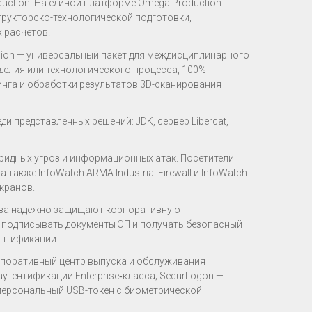
ction. На единой платформе Omega Production
трукторско-технологической подготовки,
 расчетов.
sion — универсальный пакет для междисциплинарного
елия или технологического процесса, 100%
инга и обработки результатов 3D-сканирования
и представленных решений: JDK, сервер Libercat,
бридных угроз и информационных атак. Посетители
также InfoWatch ARMA Industrial Firewall и InfoWatch
кранов.
ства надежно защищают корпоративную
 подписывать документы ЭП и получать безопасный
нтификации.
корпоративный центр выпуска и обслуживания
утентификации Enterprise‑класса; SecurLogon —
— персональный USB-токен с биометрической