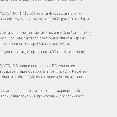
CAD: САПР/ТИМ в области цифровых изысканий,
ных систем, машиностроения, инструменты ИИ для
мости, управления рисками, комплексной аналитики
nner — решение нового поколения для календарно-
рофессиональным зарубежным системам.
мационного моделирования и 3D-проектирования
, NTR, IRIS различных версий. ПО компании
изводства машиностроительной отрасли. Решения
автоматизированной подготовки и оптимизации
лекс для управления печатью и маркировкой.
равление шаблонами и принтерами, обеспечивает
.