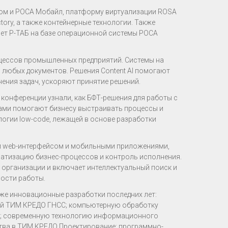
ом и РОСА Мобайл, платформу виртуализации ROSA
ctory, а также контейнерные технологии. Также
ет Р-ТАБ на базе операционной системы РОСА
оцессов промышленных предприятий. Системы на
 любых документов. Решения Content AI помогают
ния задач, ускоряют принятие решений.
конференции узнали, как БФТ-решения для работы с
ами помогают бизнесу выстраивать процессы и
ологии low-code, лежащей в основе разработки
м web-интерфейсом и мобильными приложениями,
атизацию бизнес-процессов и контроль исполнения.
 организации и включает интеллектуальный поиск и
ости работы.
же инновационные разработки последних лет:
ий ТИМ КРЕДО ГНСС; компьютерную обработку
н; современную технологию информационного
тва в ТИМ КРЕДО Проектирование; программно-