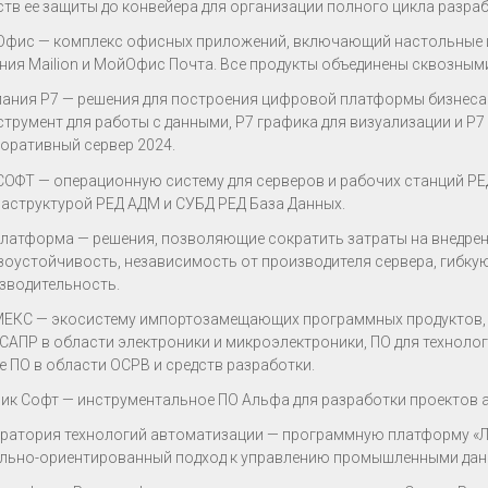
ств ее защиты до конвейера для организации полного цикла разраб
фис — комплекс офисных приложений, включающий настольные и 
ния Mailion и МойОфис Почта. Все продукты объединены сквозным
ания Р7 — решения для построения цифровой платформы бизнеса.
струмент для работы с данными, Р7 графика для визуализации и Р
оративный сервер 2024.
СОФТ — операционную систему для серверов и рабочих станций РЕ
аструктурой РЕД АДМ и СУБД РЕД База Данных.
латформа — решения, позволяющие сократить затраты на внедрени
зоустойчивость, независимость от производителя сервера, гибк
зводительность.
ЕКС — экосистему импортозамещающих программных продуктов, 
 САПР в области электроники и микроэлектроники, ПО для техноло
е ПО в области ОСРВ и средств разработки.
ик Софт — инструментальное ПО Альфа для разработки проектов 
ратория технологий автоматизации — программную платформу «
льно-ориентированный подход к управлению промышленными дан