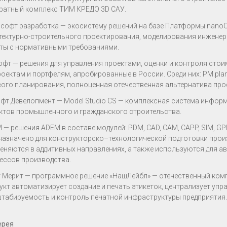
ратный комплекс ТИМ КРЕДО 3D САУ.
софт разработка — экосистему решений на базе Платформы nano
тектурно-строительного проектирования, моделирования инженер
ты с нормативными требованиями.
фт — решения для управления проектами, оценки и контроля стои
роектам и портфелям, апробированные в России. Среди них: PM.pla
вого планирования, полноценная отечественная альтернатива п
фт Девелопмент — Model Studio CS — комплексная система инфор
ктов промышленного и гражданского строительства.
 — решения ADEM в составе модулей: PDM, CAD, CAM, CAPP, SIM, GPP
назначено для конструкторско–технологической подготовки про
еняются в аддитивных направлениях, а также используются для 
ессов производства.
 Мерит — программное решение «НашЛейбл» — отечественный комп
укт автоматизирует создание и печать этикеток, централизует уп
табируемость и контроль печатной инфраструктуры предприятия
ерея