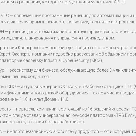
ываем о решениях, которые представили участники АРПП:
а 1С — современные программные решения для автоматизации и 
слях, включая промышленность, логистику, торговлю и строитель
Н — решения для автоматизации конструкторско-технологической
ом изделия, планирования и управления производством.
ратория Касперского — решения для защиты от сложных угроз и целе
Expert. Эксперты компании подробно рассказали об обширном пор
латформе Kaspersky Industrial CyberSecurity (KICS).
ур — экосистему для бизнеса, обслуживающую более 3 млн клиент
ромышленных холдингов.
льт СПО — актуальные версии ОС «Альт»: «Рабочую станцию» 11.0 (
ми функциями и поддержкой оборудования. Также в числе продуктов -
зование» 11.0 и «Альт Домен» 11.0.
ссеть — портфель компании, состоящий из 16 решений классов: I
уктом стенда стала универсальная low-code платформа «TRS.EVA»
ожностью адаптации без разработчиков.
с — импортонезависимую экосистему продуктов — от инструменто