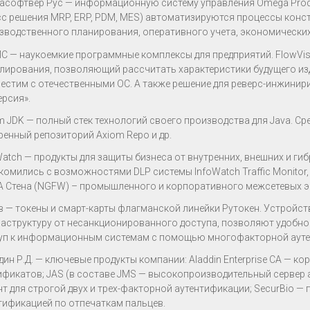
асофтвер Рус — информационную систему управления Omega Produ
сс решения MRP, ERP, PDM, MES) автоматизируются процессы конс
зводственного планирования, оперативного учета, экономических
С — наукоемкие программные комплексы для предприятий. FlowVi
лирования, позволяющий рассчитать характеристики будущего изд
естим с отечественными ОС. А также решение для реверс-инжинир
ерсия».
m JDK — полный стек технологий своего производства для Java. Сред
ренный репозиторий Axiom Repo и др.
Watch — продукты для защиты бизнеса от внутренних, внешних и ги
комились с возможностями DLP системы InfoWatch Traffic Monitor, а 
 Стена (NGFW) – промышленного и корпоративного межсетевых э
в — токены и смарт-карты флагманской линейки Рутокен. Устрой
аструктуру от несанкционированного доступа, позволяют удобно
уп к информационным системам с помощью многофакторной ауте
дин Р.Д. — ключевые продукты компании: Aladdin Enterprise CA — 
ификатов; JAS (в составе JMS — высокопроизводительный сервер а
нт для строгой двух и трех-факторной аутентификации; SecurBio 
тификацией по отпечаткам пальцев.