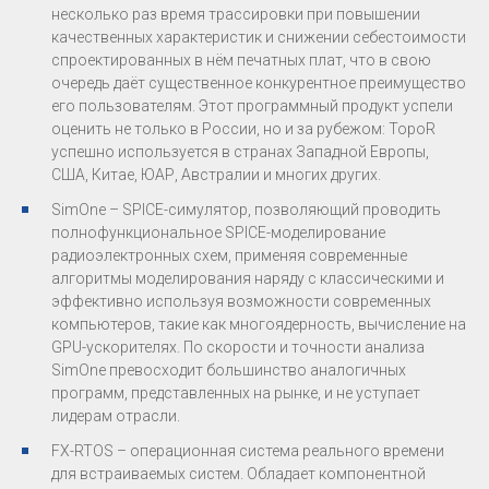
несколько раз время трассировки при повышении
качественных характеристик и снижении себестоимости
спроектированных в нём печатных плат, что в свою
очередь даёт существенное конкурентное преимущество
его пользователям. Этот программный продукт успели
оценить не только в России, но и за рубежом: TopoR
успешно используется в странах Западной Европы,
США, Китае, ЮАР, Австралии и многих других.
SimOnе – SPICE-симулятор, позволяющий проводить
полнофункциональное SPICE-моделирование
радиоэлектронных схем, применяя современные
алгоритмы моделирования наряду с классическими и
эффективно используя возможности современных
компьютеров, такие как многоядерность, вычисление на
GPU-ускорителях. По скорости и точности анализа
SimOne превосходит большинство аналогичных
программ, представленных на рынке, и не уступает
лидерам отрасли.
FX-RTOS – операционная система реального времени
для встраиваемых систем. Обладает компонентной