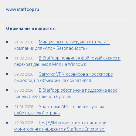
www.staffcop.ru
О компании в новостях:
Минцифры подтвердило статус ИT-
21.07.2026
компании для «Атом Безопасность»
В Staffcop появился файловый сканер и
11.02.2026
перехват данных в MAX на Windows ​
Закупки VPN-сервисов в госсекторе
09.02.2026
выросли, но объем рынка сократился ​
В Staffcop обеспечена поддержка всех
05.02.2026
линеек USB-токенов Рутокен ​
Участники АРПП в числе лучших
21.01.2026
работодателей страны
РЕД АДМ совместима с системой
12.08.2025
мониторинга инцидентов Staffcop Enterprise ​