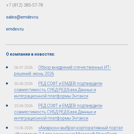
+7 (812) 385-57-78
sales@emdev.ru
emdev.ru
О компании в новостях:
Обзор внедрений отечественных ИТ-
06.07.2026
решений: июнь 2026
РЕД СОФТ и ЕМДЕВ подтвердили
30.06.2026
совместимость СУБД РЕД База Данных и
интеграционной платформы Энтакси
РЕД СОФТ и ЕМДЕВ подтвердили
23.06.2026
совместимость СУБД РЕД База Данных и
интеграционной платформы Энтакси
«Амаркон» выбрал корпоративный портал
10.06.2026
«Инкоманд» 7.4 для замещения Microsoft SharePoint