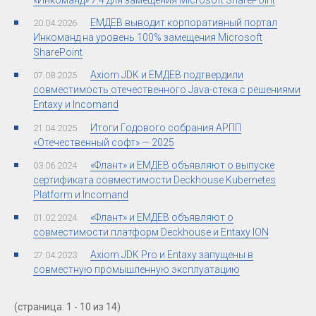
ЕМДЕВ выводит корпоративный портал
20.04.2026
Инкоманд на уровень 100% замещения Microsoft
SharePoint
Axiom JDK и ЕМДЕВ подтвердили
07.08.2025
совместимость отечественного Java-стека с решениями
Entaxy и Incomand
Итоги Годового собрания АРПП
21.04.2025
«Отечественный софт» — 2025
«Флант» и ЕМДЕВ объявляют о выпуске
03.06.2024
сертификата совместимости Deckhouse Kubernetes
Platform и Incomand
«Флант» и ЕМДЕВ объявляют о
01.02.2024
совместимости платформ Deckhouse и Entaxy ION
Axiom JDK Pro и Entaxу запущены в
27.04.2023
совместную промышленную эксплуатацию
(страница: 1 - 10 из 14)