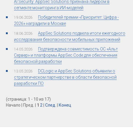
AI Security: AppSec Solutions признана лидером в
сегменте мониторинга ИИ-моделей
Победителей премии «Приоритет: Цифра -
19.06.2026
2026» наградили в Москве
AppSec Solutions подвела итоги ежегодного
18.06.2026
исследования безопасности мобильных приложений
Подтверждена совместимость ОС «Альт
14.05.2026
Сервер» и платформы AppSec.Code для обеспечения
безопасной разработки
DCLogic и AppSec Solutions объявили о
13.05.2026
стратегическом партнерстве в области безопасной
разработки ПО
(страница: 1 - 10 из 17)
Начало | Пред. |
1
2
|
След.
|
Конец