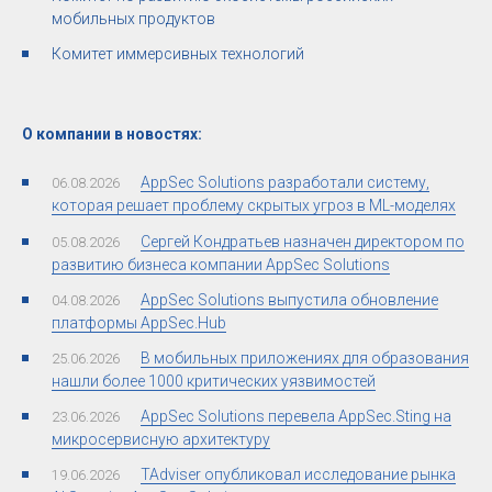
мобильных продуктов
Комитет иммерсивных технологий
О компании в новостях:
AppSec Solutions разработали систему,
06.08.2026
которая решает проблему скрытых угроз в ML-моделях
Сергей Кондратьев назначен директором по
05.08.2026
развитию бизнеса компании AppSec Solutions
АppSec Solutions выпустила обновление
04.08.2026
платформы AppSec.Hub
В мобильных приложениях для образования
25.06.2026
нашли более 1000 критических уязвимостей
AppSec Solutions перевела AppSec.Sting на
23.06.2026
микросервисную архитектуру
TAdviser опубликовал исследование рынка
19.06.2026