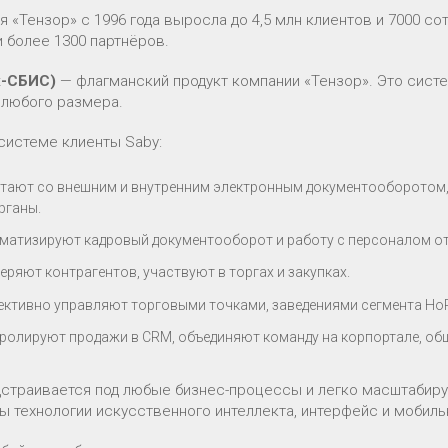
 «Тензор» с 1996 года выросла до 4,5 млн клиентов и 7000 со
и более 1300 партнёров.
x-СБИС)
— флагманский продукт компании «Тензор». Это сис
 любого размера.
 системе клиенты Saby:
тают со внешним и внутренним электронным документооборотом, в
рганы.
матизируют кадровый документооборот и работу с персоналом от
еряют контрагентов, участвуют в торгах и закупках.
ктивно управляют торговыми точками, заведениями сегмента Ho
ролируют продажи в CRM, объединяют команду на корпортале, об
дстраивается под любые бизнес-процессы и легко масштабиру
ы технологии искусственного интеллекта, интерфейс и мобил