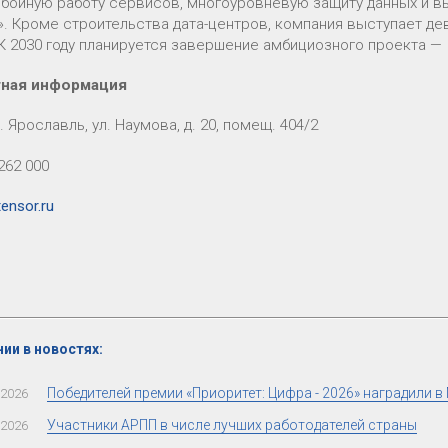
бойную работу сервисов, многоуровневую защиту данных и 
». Кроме строительства дата-центров, компания выступает д
К 2030 году планируется завершение амбициозного проекта — I
тная информация
г. Ярославль, ул. Наумова, д. 20, помещ. 404/2
 262 000
ensor.ru
ии в новостях:
Победителей премии «Приоритет: Цифра - 2026» наградили в
.2026
Участники АРПП в числе лучших работодателей страны
.2026