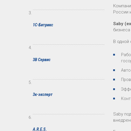
Компания
России 
Saby (e
1С-Битрикс
бизнеса
В одной
Рабо
3В Сервис
госо
Авто
Пров
Эффе
3к-эксперт
Конт
Saby по
внедрен
A.R.E.S.