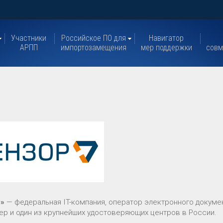
Участники
Российское ПО для
Навигатор
АРПП
импортозамещения
мер поддержки
совм
р»
— федеральная IT-компания, оператор электронного докумен
ер и один из крупнейших удостоверяющих центров в России.