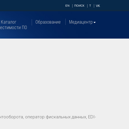
EN
ПОИСК
T
VK
Каталог
Образование
Медиацентр
естимости ПО
тооборота, оператор фискальных данных, EDI-