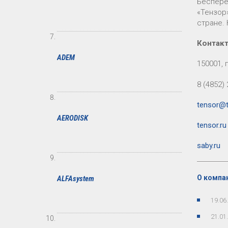
Беспере
«Тензор
стране. 
Контак
ADEM
150001, 
8 (4852)
tensor@t
AERODISK
tensor.ru
saby.ru
О компан
ALFAsystem
19.06
21.01