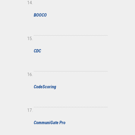
BOOCO
CDC
CodeScoring
CommuniGate Pro