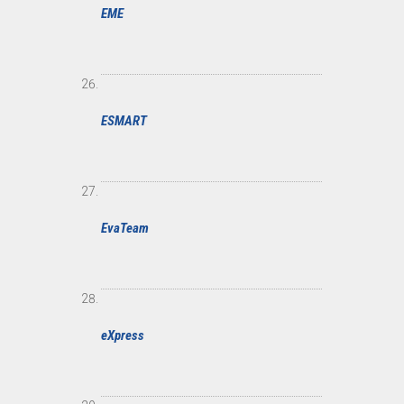
EME
ESMART
EvaTeam
eXpress