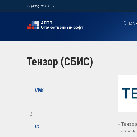
+7 (495) 728-89-59
О нас
Тензор (СБИС)
1IDM
«Тензо
1С
провайд