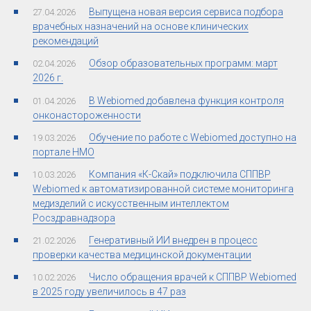
Выпущена новая версия сервиса подбора
27.04.2026
врачебных назначений на основе клинических
рекомендаций
Обзор образовательных программ: март
02.04.2026
2026 г.
В Webiomed добавлена функция контроля
01.04.2026
онконастороженности
Обучение по работе с Webiomed доступно на
19.03.2026
портале НМО
Компания «К-Скай» подключила СППВР
10.03.2026
Webiomed к автоматизированной системе мониторинга
медизделий с искусственным интеллектом
Росздравнадзора
Генеративный ИИ внедрен в процесс
21.02.2026
проверки качества медицинской документации
Число обращения врачей к СППВР Webiomed
10.02.2026
в 2025 году увеличилось в 47 раз