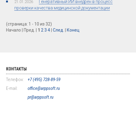
Генеративный ИИ внедрен в процесс
21.01.2026
проверки качества медицинской документации
(страница: 1 - 10 из 32)
Начало | Пред. |
1
2
3
4
|
След.
|
Конец
КОНТАКТЫ
Телефон:
+7 (495) 728-89-59
E-mail:
office@arppsoft.ru
pr@arppsoft.ru