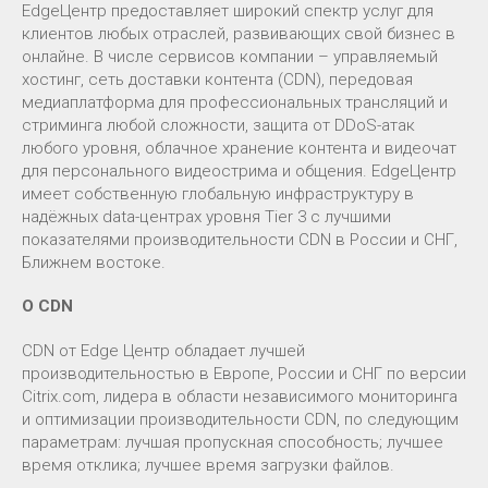
EdgeЦентр предоставляет широкий спектр услуг для
клиентов любых отраслей, развивающих свой бизнес в
онлайне. В числе сервисов компании – управляемый
хостинг, сеть доставки контента (CDN), передовая
медиаплатформа для профессиональных трансляций и
стриминга любой сложности, защита от DDoS-атак
любого уровня, облачное хранение контента и видеочат
для персонального видеострима и общения. EdgeЦентр
имеет собственную глобальную инфраструктуру в
надёжных data-центрах уровня Tier 3 с лучшими
показателями производительности CDN в России и СНГ,
Ближнем востоке.
О CDN
CDN от Edge Центр обладает лучшей
производительностью в Европе, России и СНГ по версии
Citrix.com, лидера в области независимого мониторинга
и оптимизации производительности CDN, по следующим
параметрам: лучшая пропускная способность; лучшее
время отклика; лучшее время загрузки файлов.