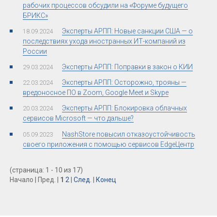
рабочих процессов обсудили на «Форуме будущего
БРИКС»
Эксперты АРПП: Новые санкции США — о
18.09.2024
последствиях ухода иностранных ИТ-компаний из
России
Эксперты АРПП: Поправки в закон о КИИ
29.03.2024
Эксперты АРПП: Осторожно, трояны —
22.03.2024
вредоносное ПО в Zoom, Google Meet и Skype
Эксперты АРПП: Блокировка облачных
20.03.2024
сервисов Microsoft — что дальше?
NashStore повысил отказоустойчивость
05.09.2023
своего приложения с помощью сервисов EdgeЦентр
(страница: 1 - 10 из 17)
Начало | Пред. |
1
2
|
След.
|
Конец