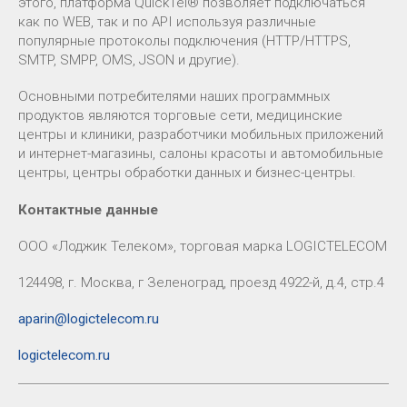
этого, платформа QuickTel® позволяет подключаться
как по WEB, так и по API используя различные
популярные протоколы подключения (HTTP/HTTPS,
SMTP, SMPP, OMS, JSON и другие).
Основными потребителями наших программных
продуктов являются торговые сети, медицинские
центры и клиники, разработчики мобильных приложений
и интернет-магазины, салоны красоты и автомобильные
центры, центры обработки данных и бизнес-центры.
Контактные данные
ООО «Лоджик Телеком», торговая марка LOGICTELECOM
124498, г. Москва, г Зеленоград, проезд 4922-й, д.4, стр.4
aparin@logictelecom.ru
logictelecom.ru