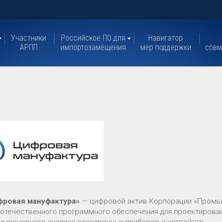
Участники
Российское ПО для
Навигатор
АРПП
импортозамещения
мер поддержки
совм
фровая мануфактура»
— цифровой актив Корпорации «Промыш
 отечественного программного обеспечения для проектирован