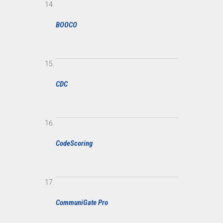
BOOCO
CDC
CodeScoring
CommuniGate Pro