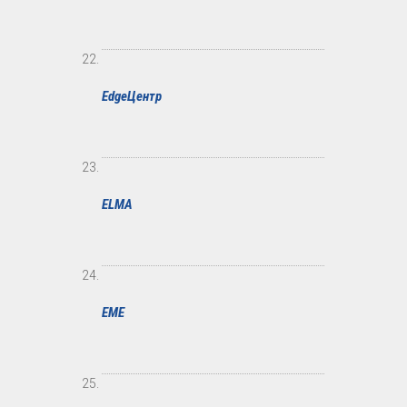
EdgeЦентр
ELMA
EME