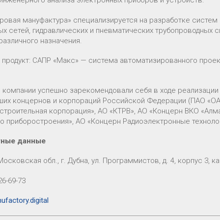
 инженерного анализа электронных приборов и устройств.
ровая мануфактура» специализируется на разработке систем
ых сетей, гидравлических и пневматических трубопроводных с
различного назначения.
 продукт: САПР «Макс» — система автоматизированного проек
 компании успешно зарекомендовали себя в ходе реализации 
ших концернов и корпораций Российской Федерации (ПАО «ОА
строительная корпорация», АО «КТРВ», АО «Концерн ВКО «Алма
о приборостроения», АО «Концерн Радиоэлектронные технолог
тные данные
Московская обл., г. Дубна, ул. Программистов, д. 4, корпус 3, к
26-69-73
factory.digital