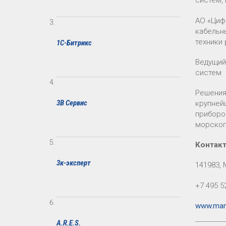
систем,
АО «Циф
кабельн
техники 
1С-Битрикс
Ведущий
систем
Решения
3В Сервис
крупней
приборо
морског
Контак
3к-эксперт
141983, 
+7 495 5
www.manu
A.R.E.S.