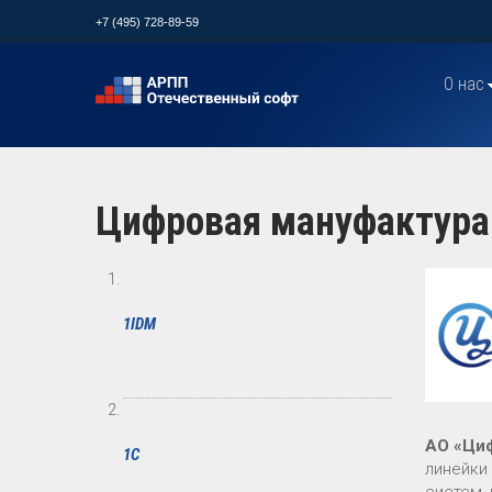
+7 (495) 728-89-59
О нас
Цифровая мануфактура
1IDM
АО «Ци
1С
линейки