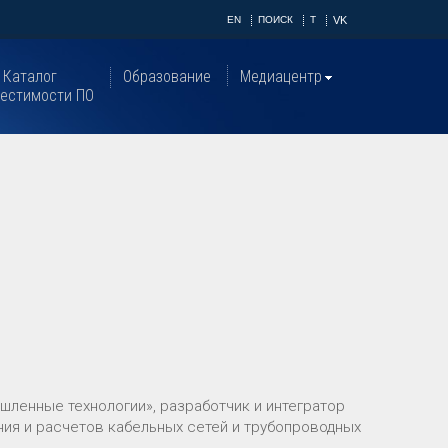
EN
ПОИСК
T
VK
Каталог
Образование
Медиацентр
естимости ПО
ленные технологии», разработчик и интегратор
ия и расчетов кабельных сетей и трубопроводных