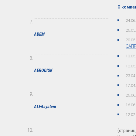
О компан
24.06
26.05
ADEM
20.05
САПР
13.05
12.05
AERODISK
23.04
17.04
26.06
16.06
ALFAsystem
12.02
(страница