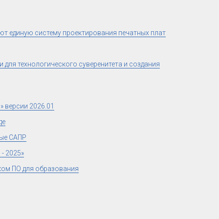
ют единую систему проектирования печатных плат
 для технологического суверенитета и создания
 версии 2026.01
де
ные САПР
- 2025»
ком ПО для образования