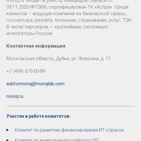
monq.ru. Входит в реестр Минцифры (запись от
03.11.2020 №7269), сертифицирован ГК «Астра». Среди
клиентов – ведущие компании из банковской сферы,
госсектора, ритейла, телекома, страховании, услуг, ТЭК.
В числе партнеров — крупнейшие системные
интеграторы России.
Контактная информация
Московская область, Дубна, ул. Флерова, д. 11
+7 (499) 673-00-89
askformonq@monqlab.com
monq.ru
Участие в работе комитетов:
Комитет по развитию финансирования ИТ-отрасли
Комитет по интеграции российского ПО