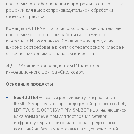
программного обеспечения и программно-аппаратных
решений для высокопроизводительной обработки
сетевого трафика.
Команда «РДП.РУ» — это высококлассные системные
программисты с опытом работы во всемирно
известных ИТ-компаниях. Создаваемая продукция
широко востребована в сетях операторского класса и
отвечает мировым стандартам качества.
«РДП.РУ» является резидентом ИТ кластера
инновационного центра «Сколково».
Основные продукты
EcoROUTER
— первый российский универсальный
IP/MPLS-маршрутизатор с поддержкой протоколов LDP,
LDP-PW, IS-IS, OSPF, IGMP, PIM-SM, BGP и др., являющийся
ключевым элементом для построения сетевой
инфраструктуры территориально-распределенных
компаний на базе импортозамещающих технологий;