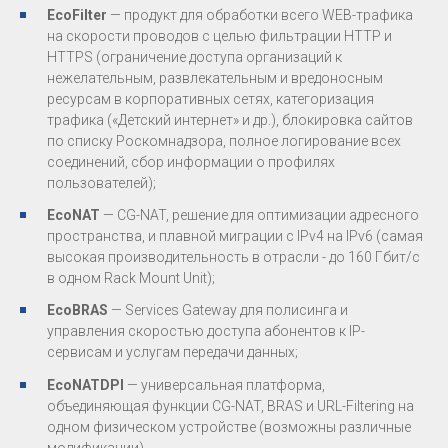
EcoFilter
— продукт для обработки всего WEB-трафика
на скорости проводов с целью фильтрации HTTP и
HTTPS (ограничение доступа организаций к
нежелательным, развлекательным и вредоносным
ресурсам в корпоративных сетях, категоризация
трафика («Детский интернет» и др.), блокировка сайтов
по списку Роскомнадзора, полное логирование всех
соединений, сбор информации о профилях
пользователей);
EcoNAT
— CG-NAT, решение для оптимизации адресного
пространства, и плавной миграции с IPv4 на IPv6 (самая
высокая производительность в отрасли - до 160 Гбит/c
в одном Rack Mount Unit);
EcoBRAS
— Services Gateway для полисинга и
управления скоростью доступа абонентов к IP-
сервисам и услугам передачи данных;
EcoNATDPI
— универсальная платформа,
объединяющая функции CG-NAT, BRAS и URL-Filtering на
одном физическом устройстве (возможны различные
модификации).