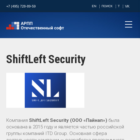
+7 (495) 728-89-59
EN
ПОИСК
T
VK
ShiftLeft Security
Компания
ShiftLeft Security (ООО «Пайнап»)
была
основана в 2015 году и является частью российской
группы компаний ITD Group. Основная сфера