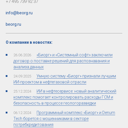
+7 495 739 92 37
info@beorg.ru
beorg.ru
О компании в новостях:
«Биорг» и «Системный софт» заключили
26.06.2026
договор о поставке решений для распознавания и
анализа данных
Умную систему «Биорг» признали лучшим
24.09.2025
ИИ-проектом в нефтегазовой отрасли
ИИ в нефтесервисе: новый аналитический
25.12.2024
комплекс помогает контролировать расходы ГСМ и
безопасность в процессе геологоразведки
Программный комплекс «Биорг» и Denum
06.12.2024
Tech борется с мошенниками в секторе
потребкредитования