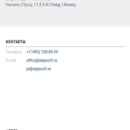
Начало | Пред. |
1
2
3
4
|
След.
|
Конец
КОНТАКТЫ
Телефон:
+7 (495) 728-89-59
E-mail:
office@arppsoft.ru
pr@arppsoft.ru