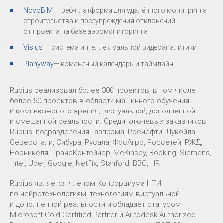
NovoBIM
— веб-платформа для удалённого монитринга
строительства и предупреждения отклонений
от проекта на базе аэромониторинга
Visius
— система интеллектуальной видеоаналитики
Planyway
— командный календарь и таймлайн
Rubius реализовал более 300 проектов, в том числе
более 50 проектов в области машинного обучения
и компьютерного зрения, виртуальной, дополненной
и смешанной реальности. Среди ключевых заказчиков
Rubius: подразделения Газпрома, Роснефти, Лукойла,
Северстали, Сибура, Русала, ФосАгро, Россетей, РЖД,
Норникеля, ТрансКонтейнер, McKinsey, Booking, Siemens,
Intel, Uber, Google, Netflix, Stanford, BBC, HP.
Rubius является членом Консорциума НТИ
по нейротехнологиям, технологиям виртуальной
и дополненной реальности и обладает статусом
Microsoft Gold Certified Partner и Autodesk Authorized