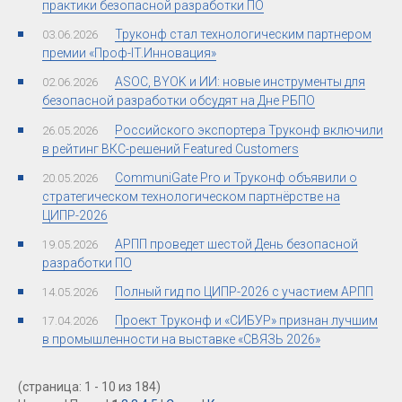
практики безопасной разработки ПО
Труконф стал технологическим партнером
03.06.2026
премии «Проф-IT.Инновация»
ASOC, BYOK и ИИ: новые инструменты для
02.06.2026
безопасной разработки обсудят на Дне РБПО
Российского экспортера Труконф включили
26.05.2026
в рейтинг ВКС-решений Featured Customers
CommuniGate Pro и Труконф объявили о
20.05.2026
стратегическом технологическом партнёрстве на
ЦИПР-2026
АРПП проведет шестой День безопасной
19.05.2026
разработки ПО
Полный гид по ЦИПР-2026 с участием АРПП
14.05.2026
Проект Труконф и «СИБУР» признан лучшим
17.04.2026
в промышленности на выставке «СВЯЗЬ 2026»
(страница: 1 - 10 из 184)