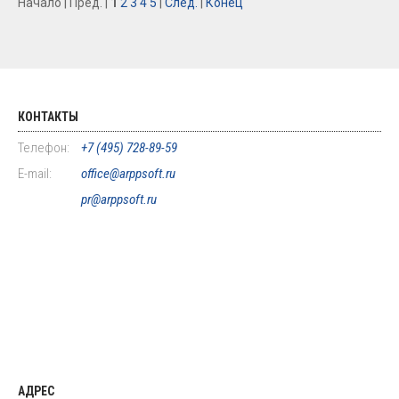
Начало | Пред. |
1
2
3
4
5
|
След.
|
Конец
КОНТАКТЫ
Телефон:
+7 (495) 728-89-59
E-mail:
office@arppsoft.ru
pr@arppsoft.ru
АДРЕС