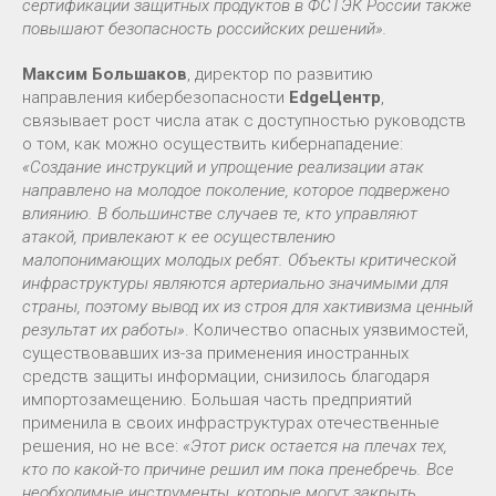
сертификации защитных продуктов в ФСТЭК России также
повышают безопасность российских решений».
Максим Большаков
, директор по развитию
направления кибербезопасности
EdgeЦентр
,
связывает рост числа атак с доступностью руководств
о том, как можно осуществить кибернападение:
«Создание инструкций и упрощение реализации атак
направлено на молодое поколение, которое подвержено
влиянию. В большинстве случаев те, кто управляют
атакой, привлекают к ее осуществлению
малопонимающих молодых ребят. Объекты критической
инфраструктуры являются артериально значимыми для
страны, поэтому вывод их из строя для хактивизма ценный
результат их работы»
. Количество опасных уязвимостей,
существовавших из-за применения иностранных
средств защиты информации, снизилось благодаря
импортозамещению. Большая часть предприятий
применила в своих инфраструктурах отечественные
решения, но не все:
«Этот риск остается на плечах тех,
кто по какой-то причине решил им пока пренебречь. Все
необходимые инструменты, которые могут закрыть