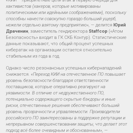
хактивистов (хакеров, которые мотивированы
политическими или идейными соображениями), поскольку
способны нанести совокупно гораздо больший ущерб,
нежели отдельно взятому предприятию»,
— делится
Юрий
Драченин
, заместитель гендиректора
Staffcop
(«Атом
Безопасность» входит в ГК СКБ Контур). Статистические
данные показывают, что общий процент успешных
кибератак на организации остается относительно
стабильным из года в год.
Однако число резонансных успешных кибернападений
снижается.
«Переход КИИ на отечественное ПО повышает
уровень безопасности благодаря ответственности
поставщиков, которые оперативно реагируют на
уязвимости. В отличие от недружественного ПО,
потенциально содержащего скрытые бэкдоры и иные
риски, отечественные решения обеспечивают больший
уровень прозрачности и управляемости. Производители
российского ПО заинтересованы в поддержке репутации и
непрерывном совершенствовании защиты, что делает этот
подход всё более очевидным и обоснованным»,
—