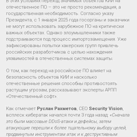
В этих условиях переход значимых объектов КИИ на
отечественное ПО – это не просто рекомендация, а
государственная необходимость. Согласно указу
Президента, с 1 января 2025 года госорганы и заказчики
не могут использовать зарубежное ПО на критически
важных объектах. Однако злоумышленники также
подстраиваются под процесс импортозамещения. Уже
зафиксированы попытки хакерских групп привлечь
российских разработчиков с целью нахождения
уязвимостей в отечественных системах защиты.
О том, как переход на российское ПО влияет на
безопасность объектов КИИ и насколько
отечественные решения способны противостоять
растущим угрозам, рассказывают эксперты АРПП
«Отечественный софт».
Как отмечает
Руслан Рахметов
, СЕО
Sеcurity Vision
,
всплеск кибератак начался почти 3 года назад:
«Сначала
это были массовые DDoS-атаки и дефейсы, затем
атакующие перешли к более тщательному выбору целей,
продвинутым инструментам атак и к деструктивным