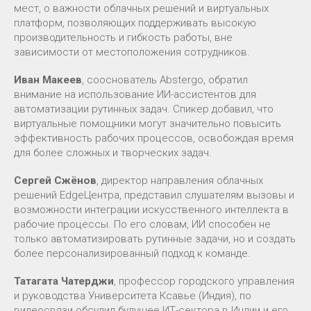
мест, о важности облачных решений и виртуальных
платформ, позволяющих поддерживать высокую
производительность и гибкость работы, вне
зависимости от местоположения сотрудников.
Иван Макеев
, сооснователь Abstergo, обратил
внимание на использование ИИ-ассистентов для
автоматизации рутинных задач. Спикер добавил, что
виртуальные помощники могут значительно повысить
эффективность рабочих процессов, освобождая время
для более сложных и творческих задач.
Сергей Сжёнов
, директор направления облачных
решений EdgeЦентра, представил слушателям вызовы и
возможности интеграции искусственного интеллекта в
рабочие процессы. По его словам, ИИ способен не
только автоматизировать рутинные задачи, но и создать
более персонализированный подход к команде.
Татагата Чатерджи
, профессор городского управления
и руководства Университета Ксавье (Индия), по
видеосвязи обсудил будущее ИТ-сектора в Индии и его