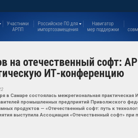
Участники
Российское ПО для
Навигатор
АРПП
импортозамещения
мер поддержки
совм
в на отечественный софт: А
ктическую ИТ-конференцию
22
ря в Самаре состоялась межрегиональная практическая 
авителей промышленных предприятий Приволжского феде
мных продуктов — «Отечественный софт: путь к техноло
ятия выступила Ассоциация «Отечественный софт» при 