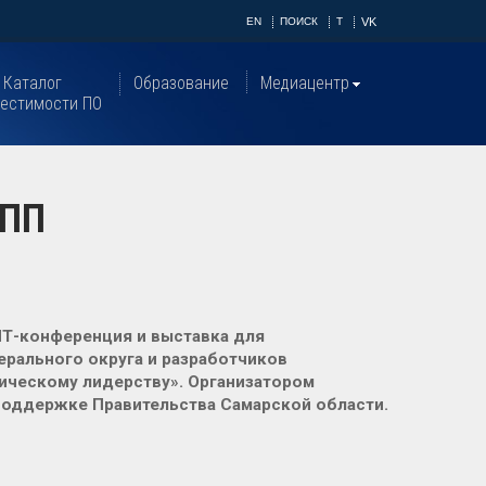
EN
ПОИСК
T
VK
Каталог
Образование
Медиацентр
естимости ПО
РПП
ИТ-конференция и выставка для
рального округа и разработчиков
гическому лидерству». Организатором
поддержке Правительства Самарской области.