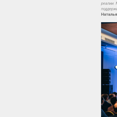
реалии. 
поддерж
Наталья