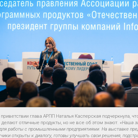
 приветствии глава АРПП Наталья Касперская подчеркнула, чт
 делают отличные продукты, но не все об этом знают.
«Наша з
 для работы с промышленными предприятиями. На выставке пре
чики открыты к диалогу, готовы улучшать свои решения, подст