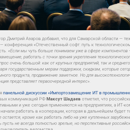
тор Дмитрий Азаров добавил, что для Самарской области — т
 — конференция «Отечественный софт: путь к технологическо
сть.
«Если мы чуть больше понимаем уже в сфере компонентов — 
амещение, работать с точки зрения укрепления технологическог
прос очень большой: как от крупных предприятий, так и среднег
даря государственным мерам поддержки, скидкам, которые сегод
много продукта, продвижение заметное. Но для высокотехнолог
нция представляет первоочередной интерес».
мя
панельной дискуссии «Импортозамещение ИТ в промышленн
вых коммуникаций РФ
Максут Шадаев
отметил, что российск
тивными и уже сегодня применяются на предприятиях, а ИТ-к
 начали работать в кооперации, которая в дальнейшем будет т
е остается, кроме как работать либо на уже купленных зарубеж
 пусть не всегда полностью зрелые, но перспективные российск
 руководитель ведомства.