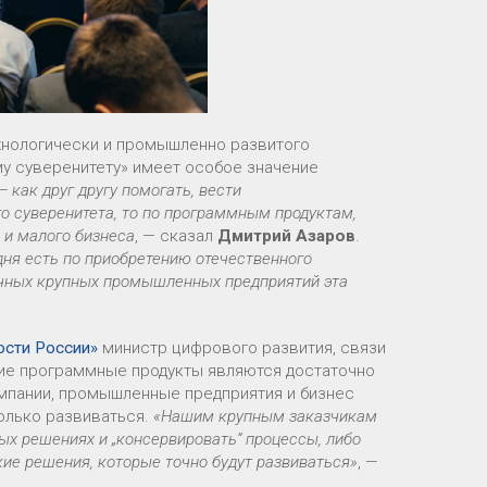
ехнологически и промышленно развитого
му суверенитету» имеет особое значение
как друг другу помогать, вести
о суверенитета, то по программным продуктам,
о и малого бизнеса
, — сказал
Дмитрий Азаров
.
ня есть по приобретению отечественного
ичных крупных промышленных предприятий эта
ости России»
министр цифрового развития, связи
ие программные продукты являются достаточно
омпании, промышленные предприятия и бизнес
олько развиваться.
«Нашим крупным заказчикам
ных решениях и „консервировать“ процессы, либо
ие решения, которые точно будут развиваться»
, —