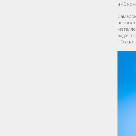
и 40 ко
Самарск
порядка
металло
задач д
ПО с во