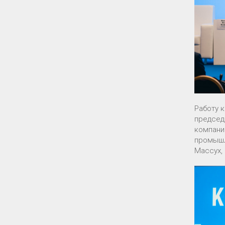
Работу 
председ
компани
промышл
Массух, 