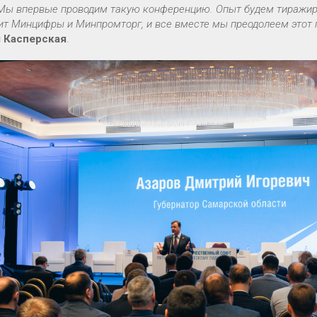
Мы впервые проводим такую конференцию. Опыт будем тиражиро
ит Минцифры и Минпромторг, и все вместе мы преодолеем этот 
 Касперская
.